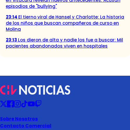
en Vitacura revelan nuevos antecedentes: Acusan
episodios de "bullying"
23:14
El tierno viral de Hansel y Charlotte: La historia
de los niños que buscan compañeros de curso en
Molina
23:13
Los dieron de alta y nadie los fue a buscar: Mil
pacientes abandonados viven en hospitales
Sobre Nosotros
Contacto Comercial