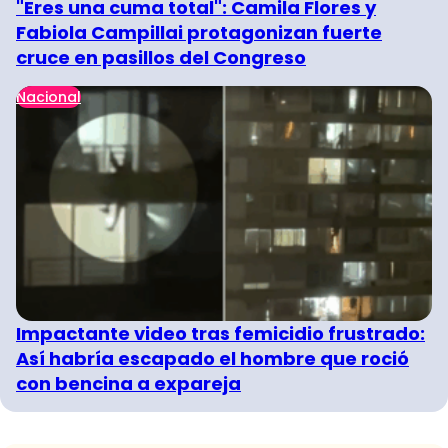
"Eres una cuma total": Camila Flores y
Fabiola Campillai protagonizan fuerte
cruce en pasillos del Congreso
Nacional
Impactante video tras femicidio frustrado:
Así habría escapado el hombre que roció
con bencina a expareja