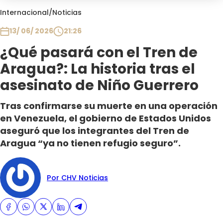
Club De La Comedia
Internacional
/
Noticias
Contigo en Directo
13/ 06/ 2026
21:26
Plan Perfecto
¿Qué pasará con el Tren de
El Tiempo
Aragua?: La historia tras el
Sabingo
Todos Los Programas
asesinato de Niño Guerrero
Tras confirmarse su muerte en una operación
en Venezuela, el gobierno de Estados Unidos
aseguró que los integrantes del Tren de
Aragua “ya no tienen refugio seguro”.
Por CHV Noticias