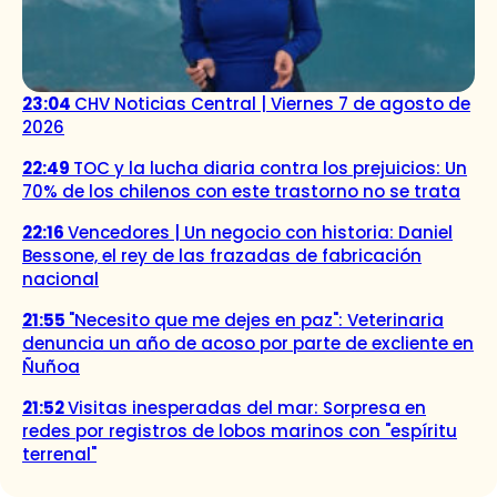
23:04
CHV Noticias Central | Viernes 7 de agosto de
2026
22:49
TOC y la lucha diaria contra los prejuicios: Un
70% de los chilenos con este trastorno no se trata
22:16
Vencedores | Un negocio con historia: Daniel
Bessone, el rey de las frazadas de fabricación
nacional
21:55
"Necesito que me dejes en paz": Veterinaria
denuncia un año de acoso por parte de excliente en
Ñuñoa
21:52
Visitas inesperadas del mar: Sorpresa en
redes por registros de lobos marinos con "espíritu
terrenal"