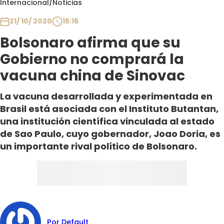
Internacional
/
Noticias
Club De La Comedia
Contigo en Directo
21/ 10/ 2020
15:16
Plan Perfecto
Bolsonaro afirma que su
El Tiempo
Gobierno no comprará la
Sabingo
vacuna china de Sinovac
Todos Los Programas
La vacuna desarrollada y experimentada en
Brasil está asociada con el Instituto Butantan,
una institución científica vinculada al estado
de Sao Paulo, cuyo gobernador, Joao Doria, es
un importante rival político de Bolsonaro.
Por Default