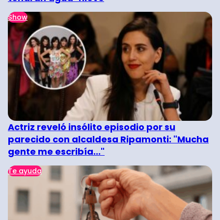
Show
Actriz reveló insólito episodio por su
parecido con alcaldesa Ripamonti: "Mucha
gente me escribía..."
Te ayuda