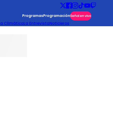
Programas
Programación
Señal en vivo
ta Climática
La Entrevista
Noticieros