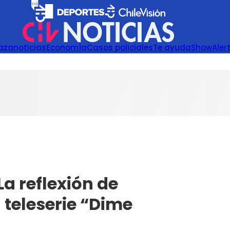
azanoticias
Economía
Casos policiales
Te ayuda
Show
Aler
La reflexión de
teleserie “Dime