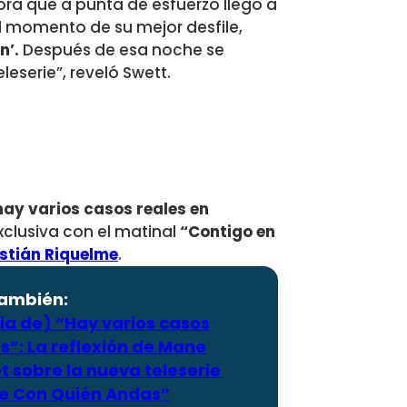
ora que a punta de esfuerzo llegó a
al momento de su mejor desfile,
n’.
Después de esa noche se
eserie”, reveló Swett.
hay varios casos reales en
exclusiva con el matinal
“Contigo en
istián Riquelme
.
también:
ia de) “Hay varios casos
s”: La reflexión de Mane
 sobre la nueva teleserie
e Con Quién Andas”