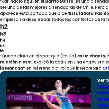
“Kari
nació aquí en el Barrio Matta
, es una diseñad
ser una de las mejores diseñadoras de Chile. Pero 
aparece esta portada que dice
‘Estafadora Fashio
empiezan a desenredar todos los conflictos de la tel
h2
h3
h4
h5
h6
“Queda claro en el spot que (Paulo)
es un chanta
,
relación a eso
”, explicó la actriz en una entrevista 
la Mañana”
en referencia al rol que interpretará
Cr
Ver 
(Cop
reale
Sweet
“Dim