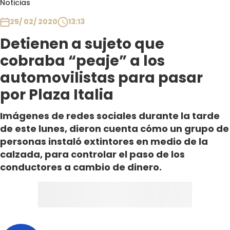
Noticias
Club De La Comedia
Contigo en Directo
25/ 02/ 2020
13:13
Plan Perfecto
Detienen a sujeto que
El Tiempo
cobraba “peaje” a los
Sabingo
automovilistas para pasar
Todos Los Programas
por Plaza Italia
Imágenes de redes sociales durante la tarde
de este lunes, dieron cuenta cómo un grupo de
personas instaló extintores en medio de la
calzada, para controlar el paso de los
conductores a cambio de dinero.