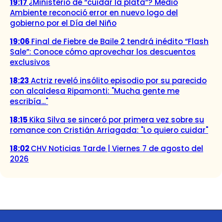
19:17
¿Ministerio de “cuidar la plata”? Medio
Ambiente reconoció error en nuevo logo del
gobierno por el Día del Niño
19:06
Final de Fiebre de Baile 2 tendrá inédito “Flash
Sale”: Conoce cómo aprovechar los descuentos
exclusivos
18:23
Actriz reveló insólito episodio por su parecido
con alcaldesa Ripamonti: "Mucha gente me
escribía..."
18:15
Kika Silva se sinceró por primera vez sobre su
romance con Cristián Arriagada: "Lo quiero cuidar"
18:02
CHV Noticias Tarde | Viernes 7 de agosto del
2026