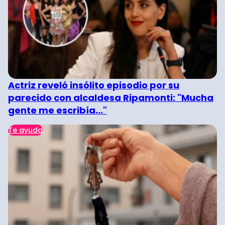
Actriz reveló insólito episodio por su
parecido con alcaldesa Ripamonti: "Mucha
gente me escribía..."
Te ayuda