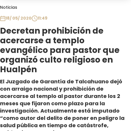
Club De La Comedia
Noticias
Contigo en Directo
18/ 05/ 2020
11:49
Plan Perfecto
Decretan prohibición de
El Tiempo
acercarse a templo
Sabingo
Todos Los Programas
evangélico para pastor que
organizó culto religioso en
Hualpén
El Juzgado de Garantía de Talcahuano dejó
con arraigo nacional y prohibición de
acercarse al templo al pastor durante los 2
meses que fijaron como plazo para la
investigación. Actualmente está imputado
“como autor del delito de poner en peligro la
salud pública en tiempo de catástrofe,