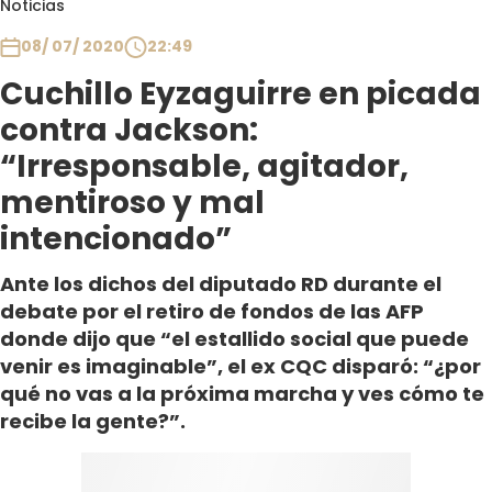
Noticias
Club De La Comedia
Contigo en Directo
08/ 07/ 2020
22:49
Plan Perfecto
Cuchillo Eyzaguirre en picada
El Tiempo
contra Jackson:
Sabingo
“Irresponsable, agitador,
Todos Los Programas
mentiroso y mal
intencionado”
Ante los dichos del diputado RD durante el
debate por el retiro de fondos de las AFP
donde dijo que “el estallido social que puede
venir es imaginable”, el ex CQC disparó: “¿por
qué no vas a la próxima marcha y ves cómo te
recibe la gente?”.