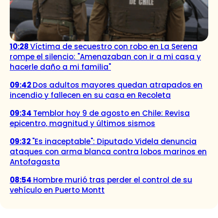
10:28
Víctima de secuestro con robo en La Serena
rompe el silencio: "Amenazaban con ir a mi casa y
hacerle daño a mi familia"
09:42
Dos adultos mayores quedan atrapados en
incendio y fallecen en su casa en Recoleta
09:34
Temblor hoy 9 de agosto en Chile: Revisa
epicentro, magnitud y últimos sismos
09:32
"Es inaceptable": Diputado Videla denuncia
ataques con arma blanca contra lobos marinos en
Antofagasta
08:54
Hombre murió tras perder el control de su
vehículo en Puerto Montt