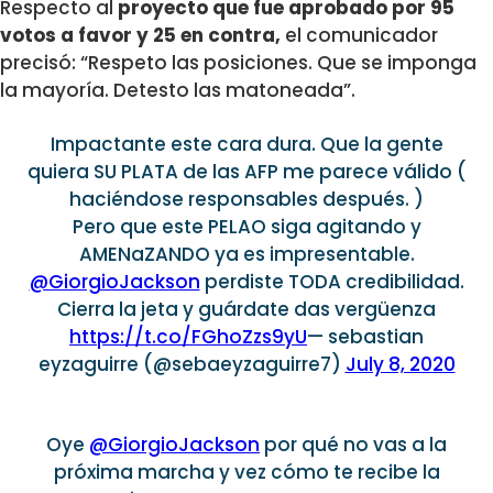
Respecto al
proyecto que fue aprobado por 95
votos a favor y 25 en contra,
el comunicador
precisó: “Respeto las posiciones. Que se imponga
la mayoría. Detesto las matoneada”.
Impactante este cara dura. Que la gente
quiera SU PLATA de las AFP me parece válido (
haciéndose responsables después. )
Pero que este PELAO siga agitando y
AMENaZANDO ya es impresentable.
@GiorgioJackson
perdiste TODA credibilidad.
Cierra la jeta y guárdate das vergüenza
https://t.co/FGhoZzs9yU
— sebastian
eyzaguirre (@sebaeyzaguirre7)
July 8, 2020
Oye
@GiorgioJackson
por qué no vas a la
próxima marcha y vez cómo te recibe la