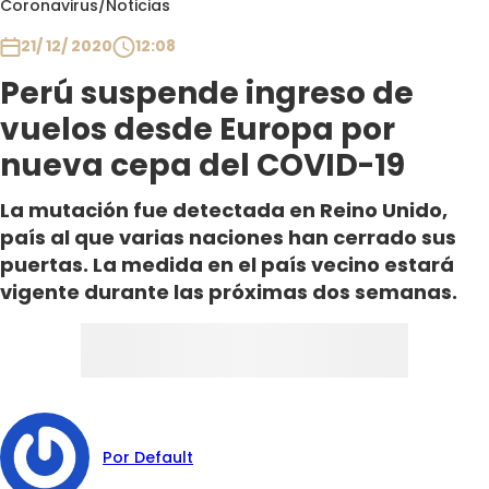
Coronavirus
/
Noticias
Club De La Comedia
Contigo en Directo
21/ 12/ 2020
12:08
Plan Perfecto
Perú suspende ingreso de
El Tiempo
vuelos desde Europa por
Sabingo
nueva cepa del COVID-19
Todos Los Programas
La mutación fue detectada en Reino Unido,
país al que varias naciones han cerrado sus
puertas. La medida en el país vecino estará
vigente durante las próximas dos semanas.
Por Default