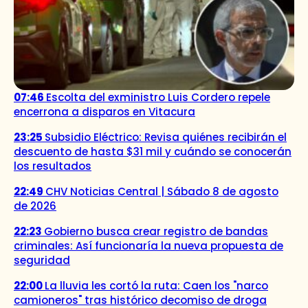
07:46
Escolta del exministro Luis Cordero repele
encerrona a disparos en Vitacura
23:25
Subsidio Eléctrico: Revisa quiénes recibirán el
descuento de hasta $31 mil y cuándo se conocerán
los resultados
22:49
CHV Noticias Central | Sábado 8 de agosto
de 2026
22:23
Gobierno busca crear registro de bandas
criminales: Así funcionaría la nueva propuesta de
seguridad
22:00
La lluvia les cortó la ruta: Caen los "narco
camioneros" tras histórico decomiso de droga