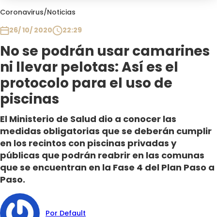
Club De La Comedia
Coronavirus
/
Noticias
Contigo en Directo
26/ 10/ 2020
22:29
Plan Perfecto
No se podrán usar camarines
El Tiempo
ni llevar pelotas: Así es el
Sabingo
Todos Los Programas
protocolo para el uso de
piscinas
El Ministerio de Salud dio a conocer las
medidas obligatorias que se deberán cumplir
en los recintos con piscinas privadas y
públicas que podrán reabrir en las comunas
que se encuentran en la Fase 4 del Plan Paso a
Paso.
Por Default