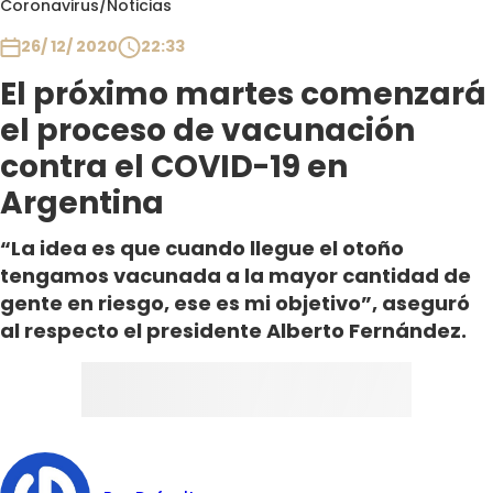
Coronavirus
/
Noticias
Club De La Comedia
Contigo en Directo
26/ 12/ 2020
22:33
Plan Perfecto
El próximo martes comenzará
El Tiempo
el proceso de vacunación
Sabingo
contra el COVID-19 en
Todos Los Programas
Argentina
“La idea es que cuando llegue el otoño
tengamos vacunada a la mayor cantidad de
gente en riesgo, ese es mi objetivo”, aseguró
al respecto el presidente Alberto Fernández.