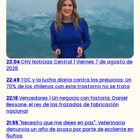
23:04
CHV Noticias Central | Viernes 7 de agosto de
2026
22:49
TOC y la lucha diaria contra los prejuicios: Un
70% de los chilenos con este trastorno no se trata
22:16
Vencedores | Un negocio con historia: Daniel
Bessone, el rey de las frazadas de fabricación
nacional
21:55
"Necesito que me dejes en paz": Veterinaria
denuncia un año de acoso por parte de excliente en
Ñuñoa