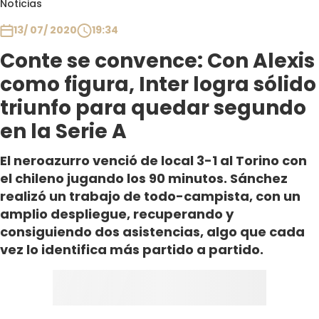
Noticias
Club De La Comedia
Contigo en Directo
13/ 07/ 2020
19:34
Plan Perfecto
Conte se convence: Con Alexis
El Tiempo
como figura, Inter logra sólido
Sabingo
triunfo para quedar segundo
Todos Los Programas
en la Serie A
El neroazurro venció de local 3-1 al Torino con
el chileno jugando los 90 minutos. Sánchez
realizó un trabajo de todo-campista, con un
amplio despliegue, recuperando y
consiguiendo dos asistencias, algo que cada
vez lo identifica más partido a partido.