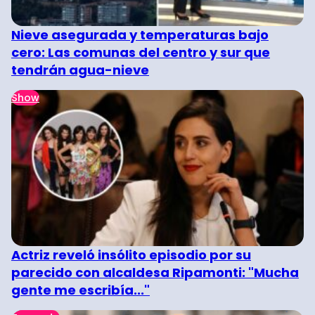
Nieve asegurada y temperaturas bajo
cero: Las comunas del centro y sur que
tendrán agua-nieve
Show
Actriz reveló insólito episodio por su
parecido con alcaldesa Ripamonti: "Mucha
gente me escribía..."