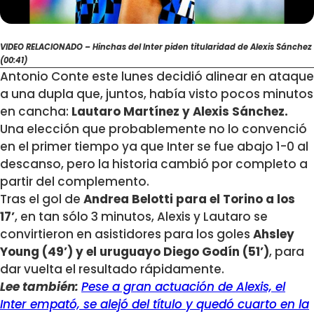
VIDEO RELACIONADO – Hinchas del Inter piden titularidad de Alexis Sánchez
(00:41)
Antonio Conte este lunes decidió alinear en ataque
a una dupla que, juntos, había visto pocos minutos
en cancha:
Lautaro Martínez y Alexis Sánchez.
Una elección que probablemente no lo convenció
en el primer tiempo ya que Inter se fue abajo 1-0 al
descanso, pero la historia cambió por completo a
partir del complemento.
Tras el gol de
Andrea Belotti para el Torino a los
17’
, en tan sólo 3 minutos, Alexis y Lautaro se
convirtieron en asistidores para los goles
Ahsley
Young (49’) y el uruguayo Diego Godín (51’)
, para
dar vuelta el resultado rápidamente.
Lee también:
Pese a gran actuación de Alexis, el
Inter empató, se alejó del título y quedó cuarto en la