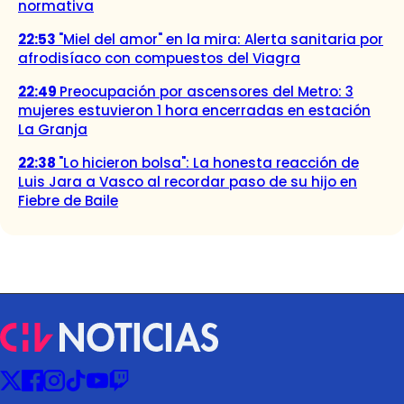
normativa
22:53
"Miel del amor" en la mira: Alerta sanitaria por
afrodisíaco con compuestos del Viagra
22:49
Preocupación por ascensores del Metro: 3
mujeres estuvieron 1 hora encerradas en estación
La Granja
22:38
"Lo hicieron bolsa": La honesta reacción de
Luis Jara a Vasco al recordar paso de su hijo en
Fiebre de Baile