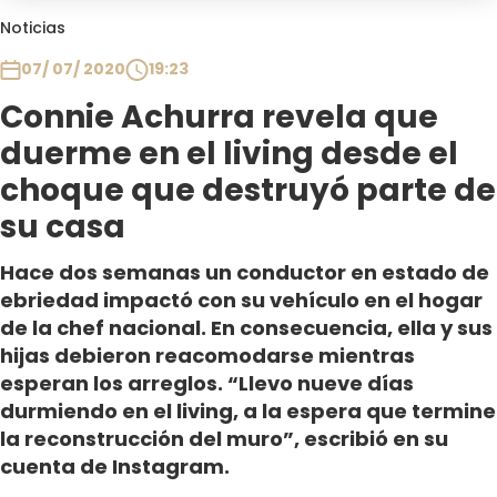
Club De La Comedia
Noticias
Contigo en Directo
07/ 07/ 2020
19:23
Plan Perfecto
Connie Achurra revela que
El Tiempo
duerme en el living desde el
Sabingo
Todos Los Programas
choque que destruyó parte de
su casa
Hace dos semanas un conductor en estado de
ebriedad impactó con su vehículo en el hogar
de la chef nacional. En consecuencia, ella y sus
hijas debieron reacomodarse mientras
esperan los arreglos. “Llevo nueve días
durmiendo en el living, a la espera que termine
la reconstrucción del muro”, escribió en su
cuenta de Instagram.