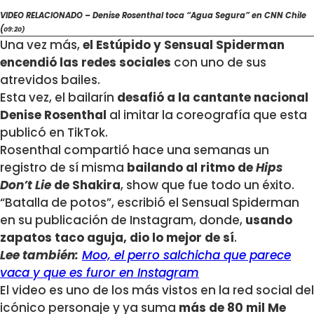
VIDEO RELACIONADO – Denise Rosenthal toca “Agua Segura” en CNN Chile
(
09:20)
Una vez más,
el Estúpido y Sensual Spiderman
encendió las redes sociales
con uno de sus
atrevidos bailes.
Esta vez, el bailarín
desafió a la cantante nacional
Denise Rosenthal
al imitar la coreografía que esta
publicó en TikTok.
Rosenthal compartió hace una semanas un
registro de sí misma
bailando al ritmo de
Hips
Don’t Lie
de Shakira
, show que fue todo un éxito.
“Batalla de potos”, escribió el Sensual Spiderman
en su publicación de Instagram, donde,
usando
zapatos taco aguja, dio lo mejor de sí
.
Lee también:
Moo, el perro salchicha que parece
vaca y que es furor en Instagram
El video es uno de los más vistos en la red social del
icónico personaje y ya suma
más de 80 mil Me