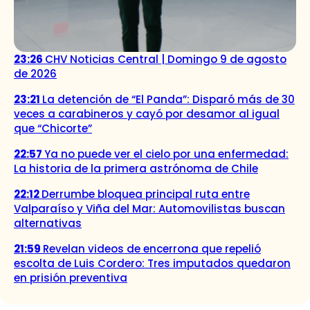
23:26
CHV Noticias Central | Domingo 9 de agosto
de 2026
23:21
La detención de “El Panda”: Disparó más de 30
veces a carabineros y cayó por desamor al igual
que “Chicorte”
22:57
Ya no puede ver el cielo por una enfermedad:
La historia de la primera astrónoma de Chile
22:12
Derrumbe bloquea principal ruta entre
Valparaíso y Viña del Mar: Automovilistas buscan
alternativas
21:59
Revelan videos de encerrona que repelió
escolta de Luis Cordero: Tres imputados quedaron
en prisión preventiva