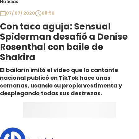
Noticias
Club De La Comedia
Contigo en Directo
07/ 07/ 2020
08:50
Plan Perfecto
Con taco aguja: Sensual
El Tiempo
Spiderman desafió a Denise
Sabingo
Rosenthal con baile de
Todos Los Programas
Shakira
El bailarín imitó el video que la cantante
nacional publicó en TikTok hace unas
semanas, usando su propia vestimenta y
desplegando todas sus destrezas.