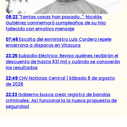
08:22
"Tantas cosas han pasado...": Nicolás
Gutiérrez conmemoró cumpleaños de su hijo
fallecido con emotivo mensaje
07:46
Escolta del exministro Luis Cordero repele
encerrona a disparos en Vitacura
23:25
Subsidio Eléctrico: Revisa quiénes recibirán el
descuento de hasta $31 mil y cuándo se conocerán
los resultados
22:49
CHV Noticias Central | Sábado 8 de agosto
de 2026
22:23
Gobierno busca crear registro de bandas
criminales: Así funcionaría la nueva propuesta de
seguridad