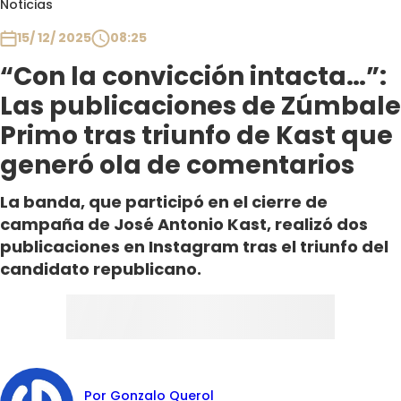
Noticias
Club De La Comedia
Contigo en Directo
15/ 12/ 2025
08:25
Plan Perfecto
“Con la convicción intacta…”:
El Tiempo
Las publicaciones de Zúmbale
Sabingo
Primo tras triunfo de Kast que
Todos Los Programas
generó ola de comentarios
La banda, que participó en el cierre de
campaña de José Antonio Kast, realizó dos
publicaciones en Instagram tras el triunfo del
candidato republicano.
Por Gonzalo Querol