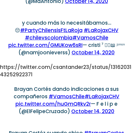
(@MaAntonio)
October 14, 2020
y cuando más lo necesitábamos…
😔
#PartyChilensisFtLaRoja
#LaRojaxCHV
#chilevscolombia
#VamosChile
pic.twitter.com/GMUKow6sRI
— cristi ⁷ 🙇‍♀️📖 ʲᶦᵐᶦⁿ
(@namjoonieverss)
October 14, 2020
https://twitter.com/csantander23/status/13162031
43252922371
Brayan Cortés dando indicaciones a sus
compañeros
#VamosChile
#LaRojaxCHV
pic.twitter.com/huGmQRkv2r
— F e l i p e
(@ElFelipeCruzado)
October 14, 2020
Brayan Cortéz cuando chico
#BrayanCortes