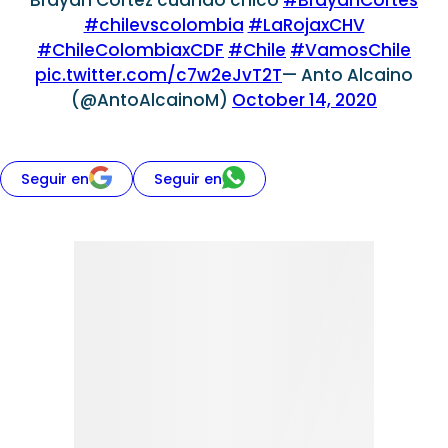
#chilevscolombia
#LaRojaxCHV
#ChileColombiaxCDF
#Chile
#VamosChile
pic.twitter.com/c7w2eJvT2T
— Anto Alcaino
(@AntoAlcainoM)
October 14, 2020
Seguir en
Seguir en