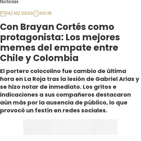
Noticias
Club De La Comedia
Contigo en Directo
14/ 10/ 2020
00:15
Plan Perfecto
Con Brayan Cortés como
El Tiempo
protagonista: Los mejores
Sabingo
memes del empate entre
Todos Los Programas
Chile y Colombia
El portero colocolino fue cambio de última
hora en La Roja tras la lesión de Gabriel Arias y
se hizo notar de inmediato. Los gritos e
indicaciones a sus compañeros destacaron
aún más por la ausencia de público, lo que
provocó un festín en redes sociales.