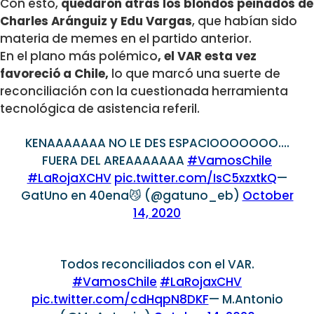
Con esto,
quedaron atrás los blondos peinados de
Charles Aránguiz y Edu Vargas
, que habían sido
materia de memes en el partido anterior.
En el plano más polémico
, el VAR esta vez
favoreció a Chile,
lo que marcó una suerte de
reconciliación con la cuestionada herramienta
tecnológica de asistencia referil.
KENAAAAAAA NO LE DES ESPACIOOOOOOO….
FUERA DEL AREAAAAAAA
#VamosChile
#LaRojaXCHV
pic.twitter.com/IsC5xzxtkQ
—
GatUno en 40ena😼 (@gatuno_eb)
October
14, 2020
Todos reconciliados con el VAR.
#VamosChile
#LaRojaxCHV
pic.twitter.com/cdHqpN8DKF
— M.Antonio