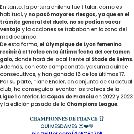
En tanto, la portera chilena fue titular, como es
habitual, y
no pasó mayores riesgos, ya que en el
trámite general del duelo, no se podían sacar
ventaja
y la acciones se trababan en la zona del
mediocampo.
De esta forma,
el Olympique de Lyon femenino
recibirá el trofeo en la última fecha del certamen
galo
, donde hará de local frente al
Stade de Reims
.
Además, con este campeonato, ya suma quince
consecutivos, y han ganado 16 de los últimos 17.
Por su parte, Tiane Endler, en conjunto de su actual
club, ha conseguido levantar los trofeos de la
Ligue 1
anterior, la
Copas de Francia
en 2022 y 2023
y la edición pasada de la
Champions League
.
𝐂𝐇𝐀𝐌𝐏𝐈𝐎𝐍𝐍𝐄𝐒 𝐃𝐄 𝐅𝐑𝐀𝐍𝐂𝐄 🏆
OUI MESDAMES 😍❤️💙
pic.twitter.com/4nFC8T7hlI