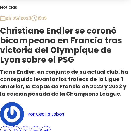
Club De La Comedia
Noticias
Contigo en Directo
21/ 05/ 2023
19:15
Plan Perfecto
Christiane Endler se coronó
El Tiempo
bicampeona en Francia tras
Sabingo
Todos Los Programas
victoria del Olympique de
Lyon sobre el PSG
Tiane Endler, en conjunto de su actual club, ha
conseguido levantar los trofeos de la Ligue 1
anterior, la Copas de Francia en 2022 y 2023 y
la edición pasada de la Champions League.
Por Cecilia Lobos