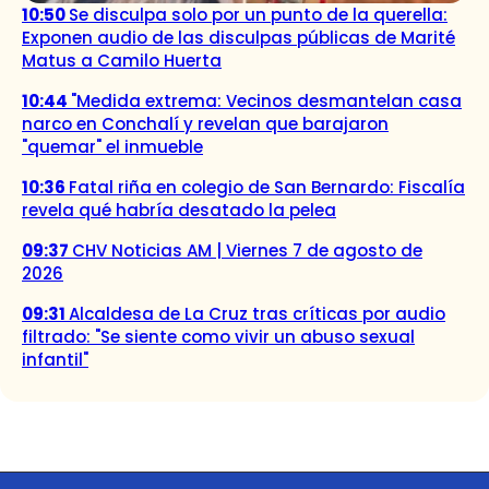
10:50
Se disculpa solo por un punto de la querella:
Exponen audio de las disculpas públicas de Marité
Matus a Camilo Huerta
10:44
"Medida extrema: Vecinos desmantelan casa
narco en Conchalí y revelan que barajaron
"quemar" el inmueble
10:36
Fatal riña en colegio de San Bernardo: Fiscalía
revela qué habría desatado la pelea
09:37
CHV Noticias AM | Viernes 7 de agosto de
2026
09:31
Alcaldesa de La Cruz tras críticas por audio
filtrado: "Se siente como vivir un abuso sexual
infantil"