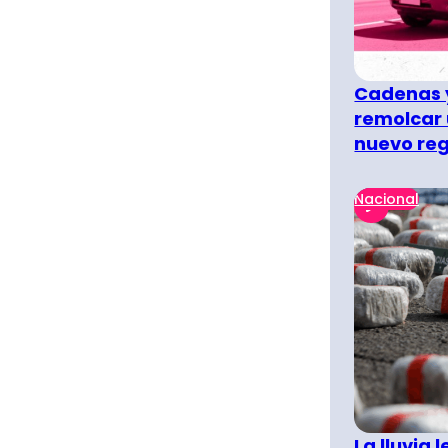
Cadenas y
remolcar 
nuevo re
Nacional
La lluvia 