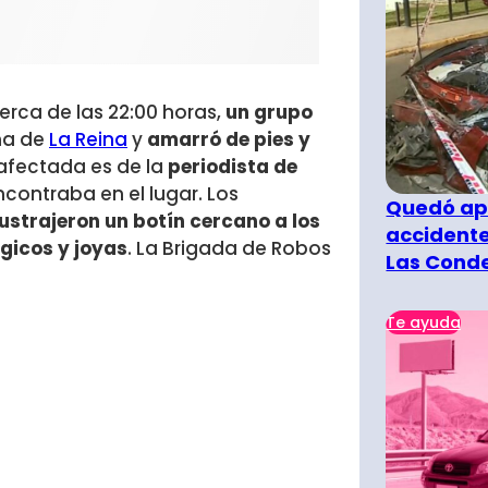
Cerca de las 22:00 horas,
un grupo
na de
La Reina
y
amarró de pies y
 afectada es de la
periodista de
contraba en el lugar. Los
Quedó ape
ustrajeron un botín cercano a los
accidente
ógicos y joyas
. La Brigada de Robos
Las Cond
Te ayuda