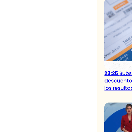
23:25
Subsi
descuento
los result