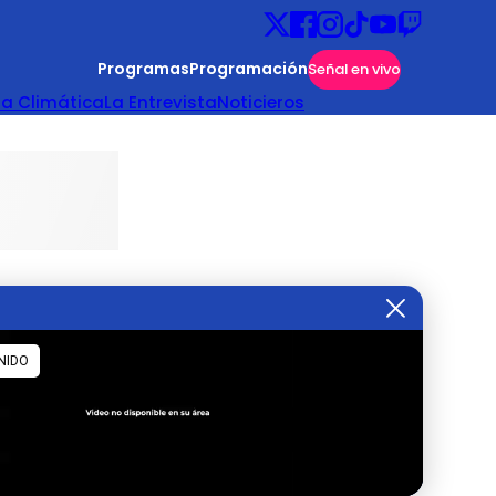
Programas
Programación
Señal en vivo
ta Climática
La Entrevista
Noticieros