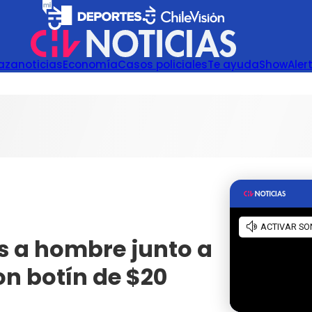
azanoticias
Economía
Casos policiales
Te ayuda
Show
Aler
s a hombre junto a
on botín de $20