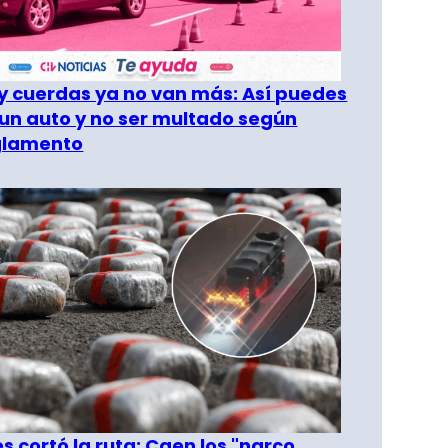
 cuerdas ya no van más: Así puedes
un auto y no ser multado según
glamento
les cortó la ruta: Caen los "narco