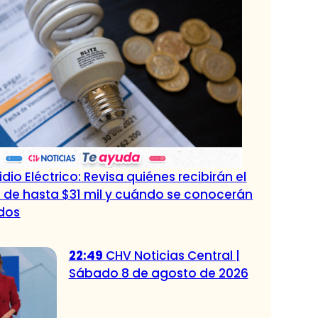
dio Eléctrico: Revisa quiénes recibirán el
 de hasta $31 mil y cuándo se conocerán
ados
22:49
CHV Noticias Central |
Sábado 8 de agosto de 2026