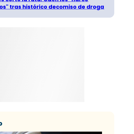
s" tras histórico decomiso de droga
o