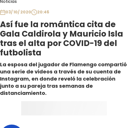
Noticias
Club De La Comedia
Contigo en Directo
03/ 10/ 2020
20:46
Plan Perfecto
Así fue la romántica cita de
El Tiempo
Gala Caldirola y Mauricio Isla
Sabingo
tras el alta por COVID-19 del
Todos Los Programas
futbolista
La esposa del jugador de Flamengo compartió
una serie de videos a través de su cuenta de
Instagram, en donde reveló la celebración
junto a su pareja tras semanas de
distanciamiento.