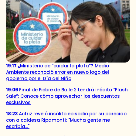
19:17
¿Ministerio de “cuidar la plata”? Medio
Ambiente reconoció error en nuevo logo del
gobierno por el Día del Niño
19:06
Final de Fiebre de Baile 2 tendrá inédito “Flash
Sale”: Conoce cómo aprovechar los descuentos
exclusivos
18:23
Actriz reveló insólito episodio por su parecido
con alcaldesa Ripamonti: "Mucha gente me
escribía..."