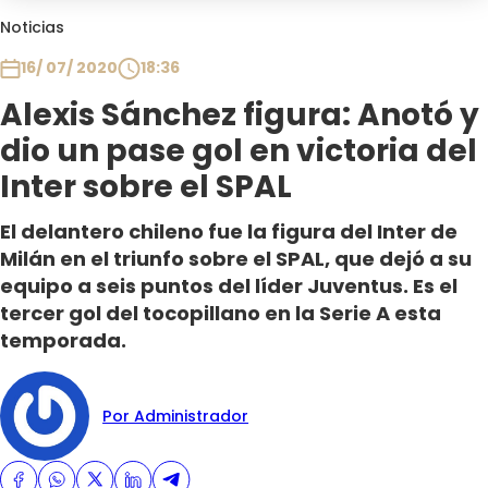
Club De La Comedia
Noticias
Contigo en Directo
16/ 07/ 2020
18:36
Plan Perfecto
Alexis Sánchez figura: Anotó y
El Tiempo
dio un pase gol en victoria del
Sabingo
Todos Los Programas
Inter sobre el SPAL
El delantero chileno fue la figura del Inter de
Milán en el triunfo sobre el SPAL, que dejó a su
equipo a seis puntos del líder Juventus. Es el
tercer gol del tocopillano en la Serie A esta
temporada.
Por Administrador