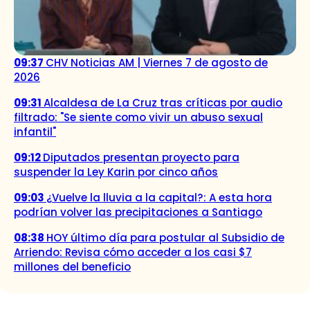
09:37
CHV Noticias AM | Viernes 7 de agosto de
2026
09:31
Alcaldesa de La Cruz tras críticas por audio
filtrado: "Se siente como vivir un abuso sexual
infantil"
09:12
Diputados presentan proyecto para
suspender la Ley Karin por cinco años
09:03
¿Vuelve la lluvia a la capital?: A esta hora
podrían volver las precipitaciones a Santiago
08:38
HOY último día para postular al Subsidio de
Arriendo: Revisa cómo acceder a los casi $7
millones del beneficio