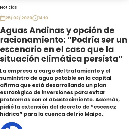
Club De La Comedia
Noticias
Contigo en Directo
25/ 02/ 2020
14:10
Plan Perfecto
Aguas Andinas y opción de
El Tiempo
racionamiento: “Podría ser un
Sabingo
Todos Los Programas
escenario en el caso que la
situación climática persista”
La empresa a cargo del tratamiento y el
suministro de agua potable en la capital
afirma que está desarrollando un plan
estratégico de inversiones para evitar
problemas con el abastecimiento. Además,
pidió la extensión del decreto de “escasez
hídrica” para la cuenca del río Maipo.