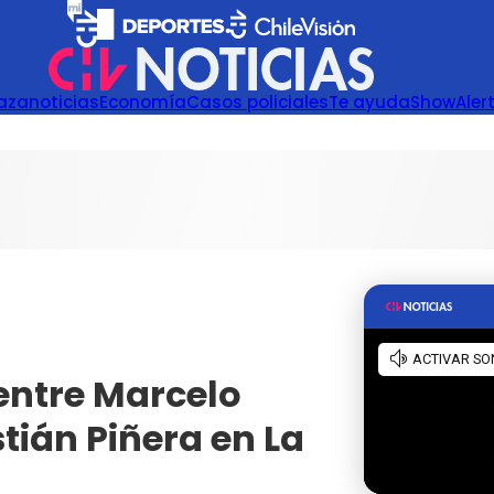
azanoticias
Economía
Casos policiales
Te ayuda
Show
Aler
 entre Marcelo
stián Piñera en La