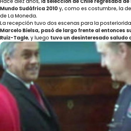
Hace diez años, l
a selección de Chile regresaba de 
Mundo Sudáfrica 2010
y, como es costumbre, la del
de La Moneda.
La recepción tuvo dos escenas para la posteriorida
Marcelo Bielsa, pasó de largo frente al entonces 
Ruiz-Tagle
, y luego
tuvo un desinteresado saludo c