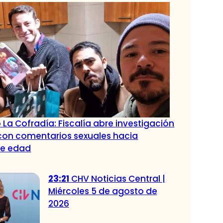
 La Cofradía: Fiscalía abre investigación
con comentarios sexuales hacia
de edad
23:21
CHV Noticias Central |
Miércoles 5 de agosto de
2026