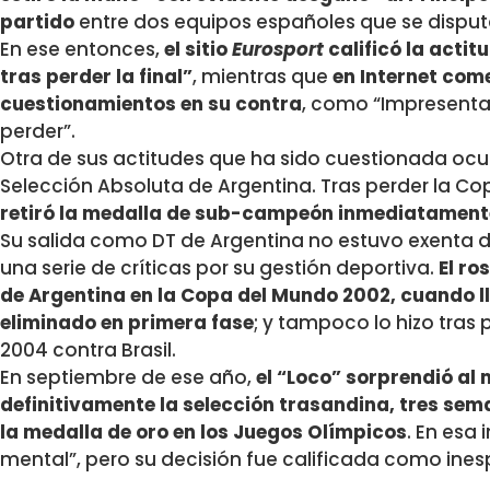
partido
entre dos equipos españoles que se disputa
En ese entonces,
el sitio
Eurosport
calificó la actit
tras perder la final”
, mientras que
en Internet com
cuestionamientos en su contra
, como “Impresenta
perder”.
Otra de sus actitudes que ha sido cuestionada ocur
Selección Absoluta de Argentina. Tras perder la C
retiró la medalla de sub-campeón inmediatamente
Su salida como DT de Argentina no estuvo exenta d
una serie de críticas por su gestión deportiva.
El ro
de Argentina en la Copa del Mundo 2002, cuando l
eliminado en primera fase
; y tampoco lo hizo tras 
2004 contra Brasil.
En septiembre de ese año,
el “Loco” sorprendió al 
definitivamente la selección trasandina, tres se
la medalla de oro en los Juegos Olímpicos
. En esa
mental”, pero su decisión fue calificada como ine