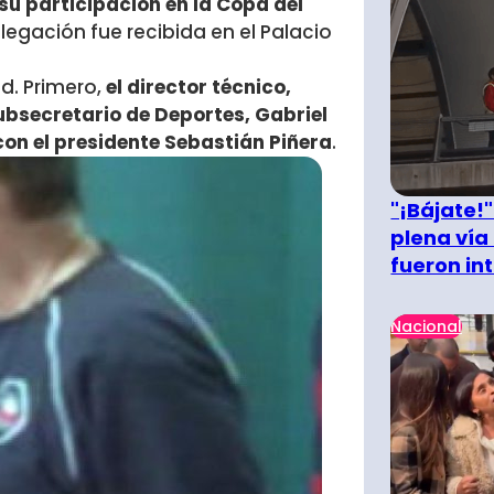
su participación en la Copa del
egación fue recibida en el Palacio
d. Primero,
el director técnico,
subsecretario de Deportes, Gabriel
on el presidente Sebastián Piñera
.
"¡Bájate!
plena vía 
fueron in
Nacional