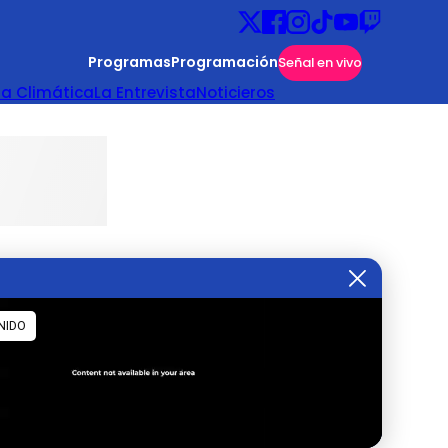
Programas
Programación
Señal en vivo
ta Climática
La Entrevista
Noticieros