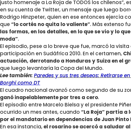
justo homenaje a La Roja de TODOS los chilenos”, esc
en su cuenta de Twitter, un mensaje que luego borr
Rodrigo Hinzpeter, quien en ese entonces ejercía co
que
“lo cortés no quita lo valiente”
. Más extenso fu
las formas, en los detalles, en lo que se vio y lo q
moda”
.
El episodio, pese a lo breve que fue, marcó la visit
participación en Sudáfrica 2010. En el certamen,
Ch
actuación, derrotando a Honduras y Suiza en el g
que luego levantaría la Copa del Mundo.
Lee también:
Paredes y sus tres deseos: Retirarse en 
Borghi como DT
El cuadro nacional avanzó como segundo de su zo
ganó inapelablemente por tres a cero
.
El episodio entre Marcelo Bielsa y el presidente Piñe
ocurrido un mes antes, cuando
“La Roja” partía a 
por el mandatario en dependencias de Juan Pinto
En esa instancia,
el rosarino se acercó a saludar a