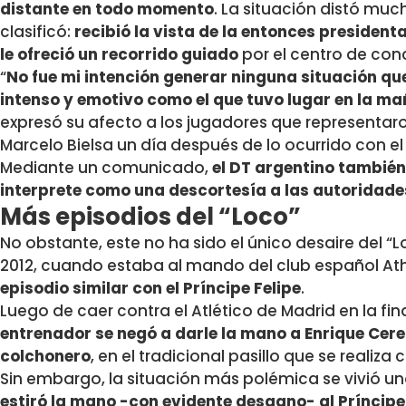
distante en todo momento
. La situación distó muc
clasificó:
recibió la vista de la entonces president
le ofreció un recorrido guiado
por el centro de con
“
No fue mi intención generar ninguna situación q
intenso y emotivo como el que tuvo lugar en la m
expresó su afecto a los jugadores que representaron
Marcelo Bielsa un día después de lo ocurrido con e
Mediante un comunicado,
el DT argentino también
interprete como una descortesía a las autoridad
Más episodios del “Loco”
No obstante, este no ha sido el único desaire del “
2012, cuando estaba al mando del club español Ath
episodio similar con el Príncipe Felipe
.
Luego de caer contra el Atlético de Madrid en la fi
entrenador se negó a darle la mano a Enrique Cere
colchonero
, en el tradicional pasillo que se realiza
Sin embargo, la situación más polémica se vivió 
estiró la mano -con evidente desgano- al Príncipe F