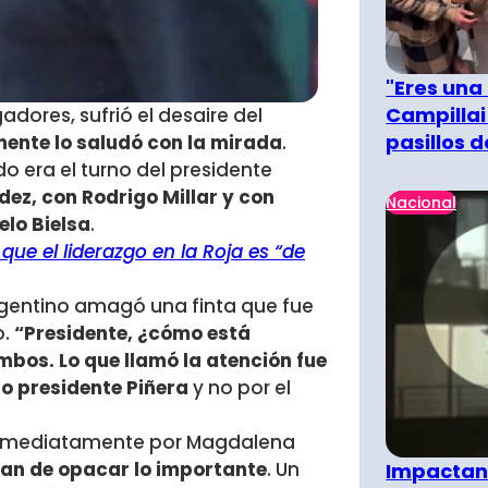
"Eres una
Campillai
adores, sufrió el desaire del
pasillos 
mente lo saludó con la mirada
.
o era el turno del presidente
ez, con Rodrigo Millar y con
Nacional
elo Bielsa
.
que el liderazgo en la Roja es “de
argentino amagó una finta que fue
o.
“Presidente, ¿cómo está
ambos. Lo que llamó la atención fue
o presidente Piñera
y no por el
a inmediatamente por Magdalena
atan de opacar lo importante
. Un
Impactant