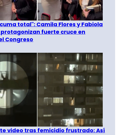
 cuma total": Camila Flores y Fabiola
 protagonizan fuerte cruce en
del Congreso
e video tras femicidio frustrado: Así