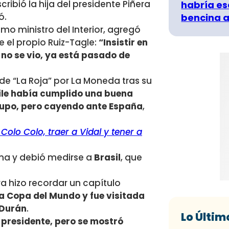
ribió la hija del presidente Piñera
habría es
ó.
bencina a
mo ministro del Interior, agregó
e el propio Ruiz-Tagle:
“Insistir en
ue no se vio, ya está pasado de
a de “La Roja” por La Moneda tras su
ile había cumplido una buena
rupo, pero cayendo ante España
,
Colo Colo, traer a Vidal y tener a
na y debió medirse a
Brasil
, que
ra hizo recordar un capítulo
la Copa del Mundo y fue visitada
 Durán
.
Lo Últim
l presidente, pero se mostró