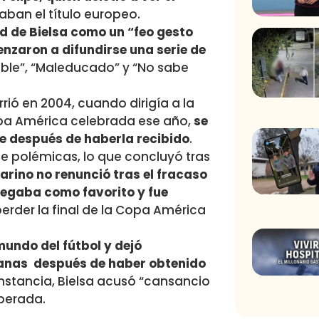
ban el título europeo.
ud de Bielsa como un “feo gesto
enzaron a difundirse una serie de
ble”, “Maleducado” y “No sabe
rió en 2004, cuando dirigía a la
opa América celebrada ese año,
se
 después de haberla recibido
.
e polémicas, lo que concluyó tras
sarino no renunció tras el fracaso
legaba como favorito y fue
perder la final de la Copa América
mundo del fútbol y dejó
manas después de haber obtenido
 instancia, Bielsa acusó “cansancio
sperada.