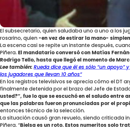
El subsecretario, quien saludaba uno a uno a los jug
rosarino, quien
-en vez de estirar la mano- simple
La escena casi se repite un instante después, cuand
Piñera.
El mandatario conversó con Matías Fernánd
Rodrigo Tello, hasta que llegó el momento de Marc
Lee también:
Rueda dice que él es sólo “un apoyo” y 
los jugadores que llevan 10 años”
En los registros televisivos se aprecia cómo el DT 
finalmente detenida por el brazo del Jefe de Estad
usted?”, fue lo que se escuchó en el saludo entre 
que las palabras fueron pronunciadas por el propi
entonces técnico de la selección.
La situación causó gran revuelo, siendo criticad
Piñera. “
Bielsa es un roto. Estos numeritos solo tr