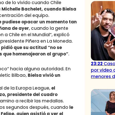
ho de lo vivido cuando Chile
a Michelle Bachelet, cuando Bielsa
centración del equipo.
ue pudiese opacar un momento tan
añana de ayer
, cuando la gente
 a Chile en el Mundial”, explicó
l presidente Piñera en La Moneda.
 pidió que su actitud “no se
es que homenajearon al grupo”
.
23:22
Caso
Loco” hacia alguna autoridad. En
por video 
letic Bilbao,
Bielsa vivió un
menores 
nal de la Europa League,
el
zo, presidente del cuadro
 camino a recibir las medallas.
unos segundos después, cuando
le
elipe, quien asistió a ver el