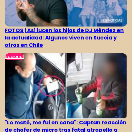
FOTOS | Así lucen los hijos de DJ Méndez en
la actualidad: Algunos viven en Suecia y
otros en Chile
Nacional
"Lo maté, me fui en cana": Captan reacción
de chofer de micro tras fatal atropello a