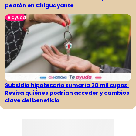
peatón en Chiguayante
Te ayuda
Subsidio hipotecario sumaría 30 mil cupos:
Revisa quiénes podrían acceder y cambios
clave del beneficio