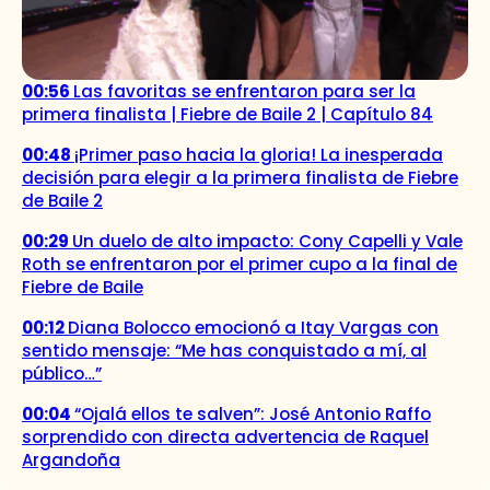
00:56
Las favoritas se enfrentaron para ser la
primera finalista | Fiebre de Baile 2 | Capítulo 84
00:48
¡Primer paso hacia la gloria! La inesperada
decisión para elegir a la primera finalista de Fiebre
de Baile 2
00:29
Un duelo de alto impacto: Cony Capelli y Vale
Roth se enfrentaron por el primer cupo a la final de
Fiebre de Baile
00:12
Diana Bolocco emocionó a Itay Vargas con
sentido mensaje: “Me has conquistado a mí, al
público…”
00:04
“Ojalá ellos te salven”: José Antonio Raffo
sorprendido con directa advertencia de Raquel
Argandoña