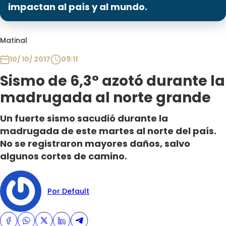
Programas
impactan al país y al mundo.
Club De La Comedia
Matinal
Contigo en Directo
Plan Perfecto
10/ 10/ 2017
09:11
El Tiempo
Sismo de 6,3° azotó durante la
Sabingo
madrugada al norte grande
Todos Los Programas
Un fuerte sismo sacudió durante la
madrugada de este martes al norte del país.
No se registraron mayores daños, salvo
algunos cortes de camino.
Por Default