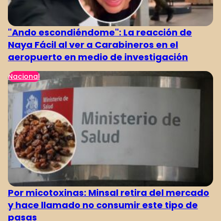
"Ando escondiéndome": La reacción de
Naya Fácil al ver a Carabineros en el
aeropuerto en medio de investigación
Nacional
Por micotoxinas: Minsal retira del mercado
y hace llamado no consumir este tipo de
pasas