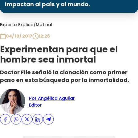
Programas
impactan al país y al mundo.
Club De La Comedia
Experto Explica
/
Matinal
Contigo en Directo
Plan Perfecto
04/ 10/ 2017
12:26
El Tiempo
Experimentan para que el
Sabingo
hombre sea inmortal
Todos Los Programas
Doctor File señaló la clonación como primer
paso en esta búsqueda por la inmortalidad.
Por Angélica Aguilar
Editor