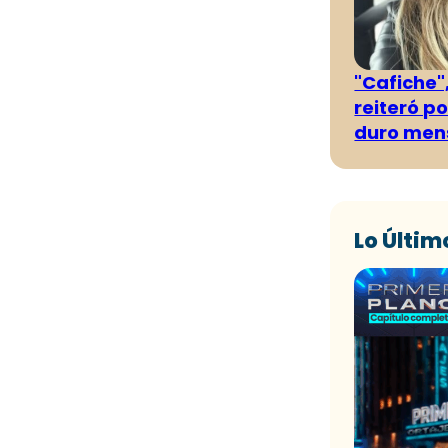
"Cafiche",
reiteró p
duro men
Lo Últim