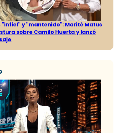
 "infiel" y "mantenido": Marité Matus
ostura sobre Camilo Huerta y lanzó
saje
o