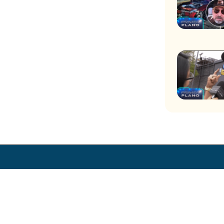
ores
Trabaja en CHV
Zonas de Transmisión Digital
Visita