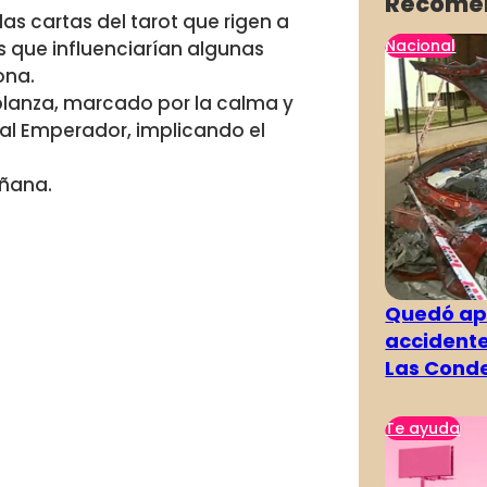
Recome
as cartas del tarot que rigen a
Nacional
 que influenciarían algunas
ona.
mplanza, marcado por la calma y
 al Emperador, implicando el
añana.
Quedó ape
accidente
Las Cond
Te ayuda