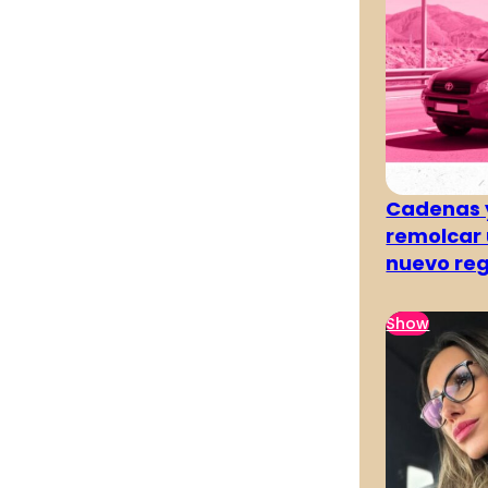
Cadenas y
remolcar 
nuevo re
Show