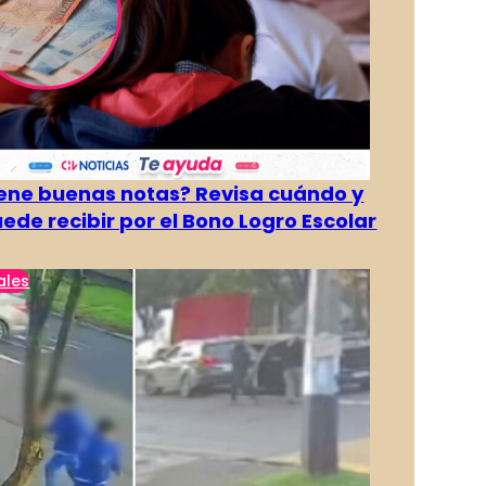
tiene buenas notas? Revisa cuándo y
ede recibir por el Bono Logro Escolar
ales