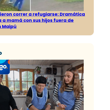
ieron correr a refugiarse: Dramática
 a mamá con sus hijos fuera de
n Maipú
o