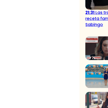
21:31
Las t
receta fam
Sabingo