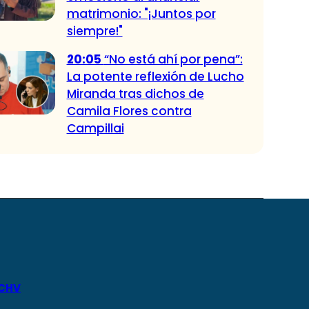
matrimonio: "¡Juntos por
siempre!"
20:05
“No está ahí por pena”:
La potente reflexión de Lucho
Miranda tras dichos de
Camila Flores contra
Campillai
 CHV