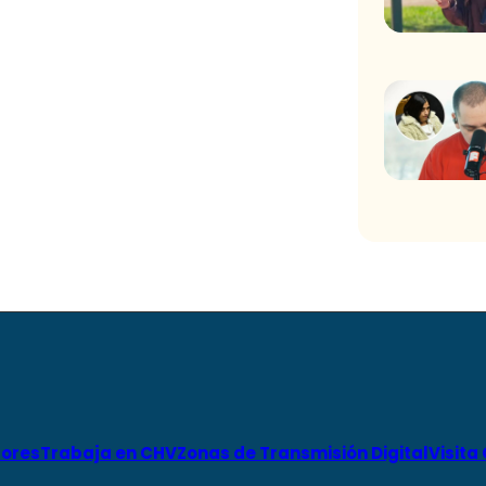
ores
Trabaja en CHV
Zonas de Transmisión Digital
Visita