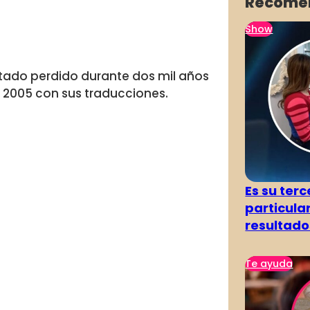
Recome
Show
stado perdido durante dos mil años
l 2005 con sus traducciones.
Es su terc
particula
resultado
Te ayuda