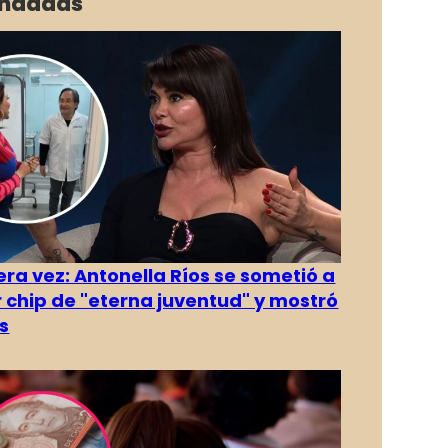
ndadas
era vez: Antonella Ríos se sometió a
r chip de "eterna juventud" y mostró
s