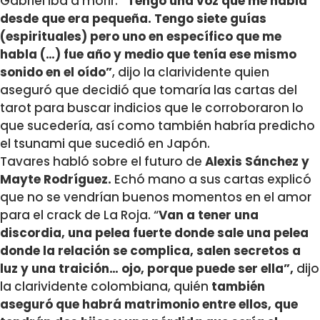
Gabriel iba a morir.
“Tengo una voz que me habla
desde que era pequeña. Tengo siete guías
(espirituales) pero uno en específico que me
habla (…) fue año y medio que tenía ese mismo
sonido en el oído”
, dijo la clarividente quien
aseguró que decidió que tomaría las cartas del
tarot para buscar indicios que le corroboraron lo
que sucedería, así como también habría predicho
el tsunami que sucedió en Japón.
Tavares habló sobre el futuro de
Alexis Sánchez y
Mayte Rodríguez.
Echó mano a sus cartas explicó
que no se vendrían buenos momentos en el amor
para el crack de La Roja. “
Van a tener una
discordia, una pelea fuerte donde sale una pelea
donde la relación se complica, salen secretos a
luz y una traición… ojo, porque puede ser ella”,
dijo
la clarividente colombiana, quién
también
aseguró que habrá matrimonio entre ellos, que