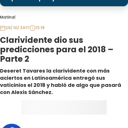
Programas
Club De La Comedia
Matinal
Contigo en Directo
26/ 10/ 2017
13:19
Plan Perfecto
Clarividente dio sus
El Tiempo
predicciones para el 2018 –
Sabingo
Parte 2
Todos Los Programas
Deseret Tavares la clarividente con más
aciertos en Latinoamérica entregó sus
vaticinios el 2018 y habló de algo que pasará
con Alexis Sánchez.