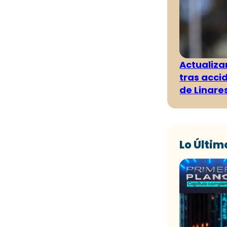
Actualiza
tras acci
de Linare
Lo Últim