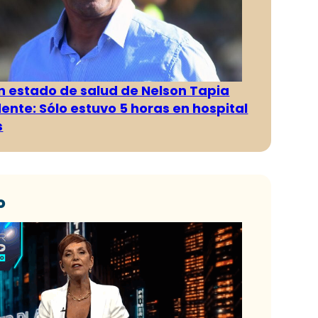
n estado de salud de Nelson Tapia
dente: Sólo estuvo 5 horas en hospital
s
o