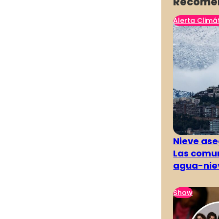
Recome
Alerta Climá
Nieve ase
Las comun
agua-nie
Show