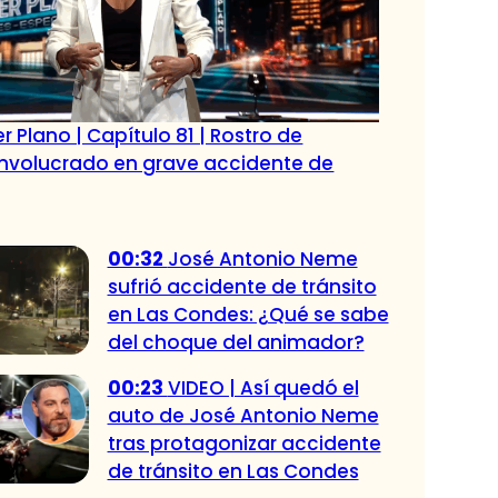
r Plano | Capítulo 81 | Rostro de
 involucrado en grave accidente de
00:32
José Antonio Neme
sufrió accidente de tránsito
en Las Condes: ¿Qué se sabe
del choque del animador?
00:23
VIDEO | Así quedó el
auto de José Antonio Neme
tras protagonizar accidente
de tránsito en Las Condes