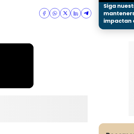
Siga nuest
mantenerse
impactan a