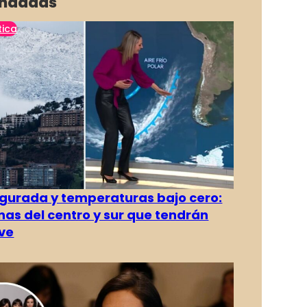
ndadas
tica
gurada y temperaturas bajo cero:
as del centro y sur que tendrán
ve