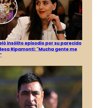
eló insólito episodio por su parecido
desa Ripamonti: "Mucha gente me
"