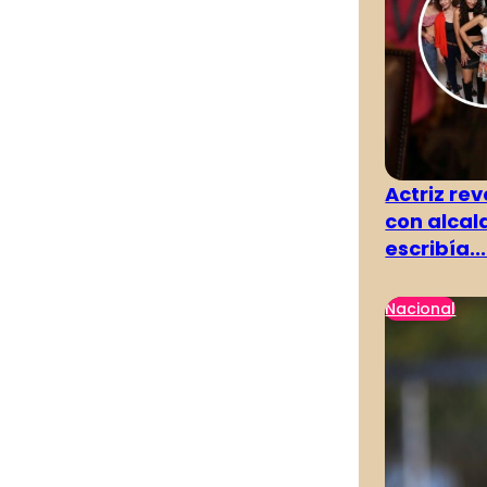
Actriz rev
con alcal
escribía...
Nacional