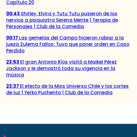
Capítulo 20
00:43
Shirley, Elvira y Tutu Tutu pusieron de los
nervios a psiquiatra Serena Mente | Terapia de
Personajes | Club de la Comedia
00:17
Las gemelas del Campo hicieron rabiar a la
jueza Zulema Fallos: Tuvo que poner orden en Caso
Perdido
23:53
El gran Antonio Ríos visitó a Maikel Pérez
Jackson y le demostró toda su vigencia en la
música
23:37
El efecto de la Miss Universo Chile y los cortes
de luz | Yerko Puchento | Club de la Comedia