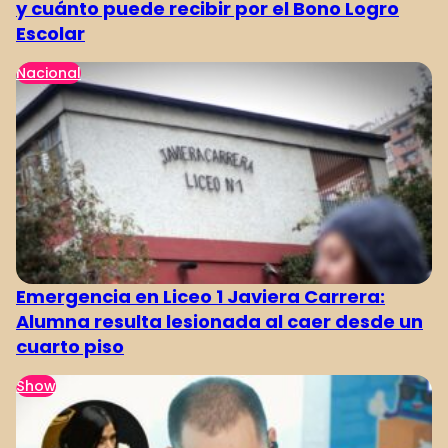
y cuánto puede recibir por el Bono Logro
Escolar
Nacional
Emergencia en Liceo 1 Javiera Carrera:
Alumna resulta lesionada al caer desde un
cuarto piso
Show