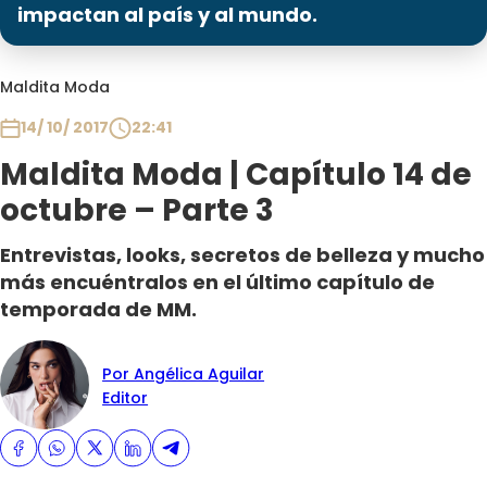
Programas
impactan al país y al mundo.
Club De La Comedia
Maldita Moda
Contigo en Directo
Plan Perfecto
14/ 10/ 2017
22:41
El Tiempo
Maldita Moda | Capítulo 14 de
Sabingo
octubre – Parte 3
Todos Los Programas
Entrevistas, looks, secretos de belleza y mucho
más encuéntralos en el último capítulo de
temporada de MM.
Por Angélica Aguilar
Editor