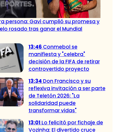
tra persona: Gavi cumplió su promesa y
pelo rosado tras ganar el Mundial
13:46
Conmebol se
manifiesta y "celebra"
decisión de la FIFA de retirar
controvertido proyecto
13:34
Don Francisco y su
reflexiva invitación a ser parte
de Teletón 2026: "La
solidaridad puede
transformar vidas"
13:01
Lo felicitó por fichaje de
Vozinha: El divertido cruce