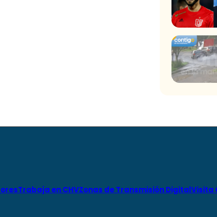
ores
Trabaja en CHV
Zonas de Transmisión Digital
Visita