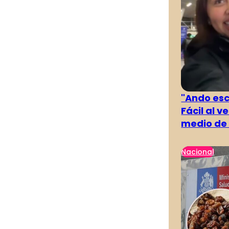
"Ando es
Fácil al 
medio de 
Nacional