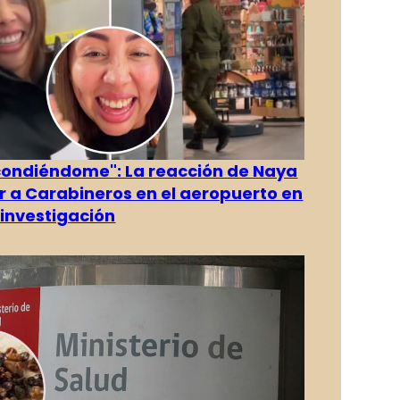
condiéndome": La reacción de Naya
ver a Carabineros en el aeropuerto en
investigación