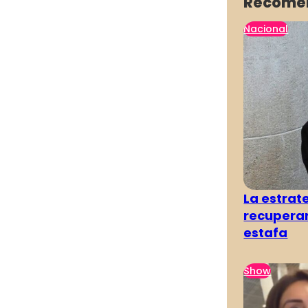
Recome
Nacional
La estra
recuperar
estafa
Show