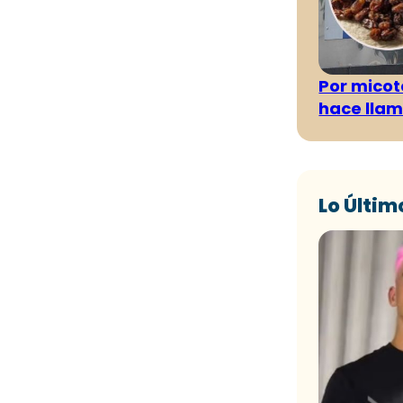
Por micot
hace llam
Lo Últim