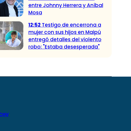
entre Johnny Herrera y Aníbal
Mosa
12:52
Testigo de encerrona a
mujer con sus hijos en Maipú
entregó detalles del violento
robo: "Estaba desesperada"
 CHV