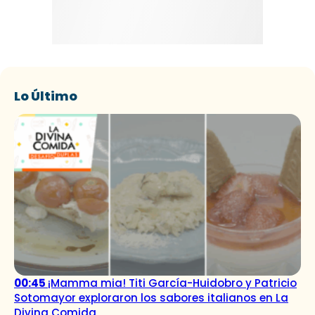
Lo Último
00:45
¡Mamma mia! Titi García-Huidobro y Patricio
Sotomayor exploraron los sabores italianos en La
Divina Comida