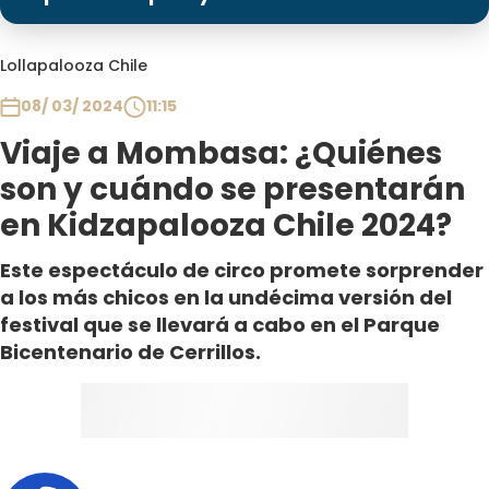
Programas
Club De La Comedia
Lollapalooza Chile
Contigo en Directo
08/ 03/ 2024
11:15
Plan Perfecto
Viaje a Mombasa: ¿Quiénes
El Tiempo
son y cuándo se presentarán
Sabingo
en Kidzapalooza Chile 2024?
Todos Los Programas
Este espectáculo de circo promete sorprender
a los más chicos en la undécima versión del
festival que se llevará a cabo en el Parque
Bicentenario de Cerrillos.