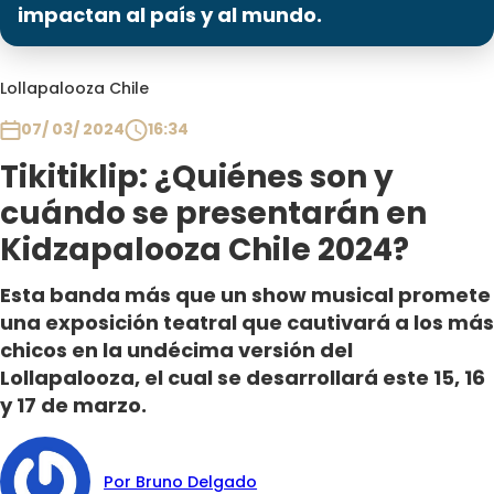
Programas
impactan al país y al mundo.
Club De La Comedia
Lollapalooza Chile
Contigo en Directo
Plan Perfecto
07/ 03/ 2024
16:34
El Tiempo
Tikitiklip: ¿Quiénes son y
Sabingo
cuándo se presentarán en
Todos Los Programas
Kidzapalooza Chile 2024?
Esta banda más que un show musical promete
una exposición teatral que cautivará a los más
chicos en la undécima versión del
Lollapalooza, el cual se desarrollará este 15, 16
y 17 de marzo.
Por Bruno Delgado