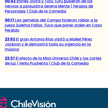
00:43
Shirley, Elvira y Tutu Tutu pusieron de los
nervios a psiquiatra Serena Mente | Terapia de
Personajes | Club de la Comedia
00:17
Las gemelas del Campo hicieron rabiar a la
jueza Zulema Fallos: Tuvo que poner orden en Caso
Perdido
23:53
El gran Antonio Ríos visitó a Maikel Pérez
Jackson y le demostró toda su vigencia en la
música
23:37
El efecto de la Miss Universo Chile y los cortes
de luz | Yerko Puchento | Club de la Comedia