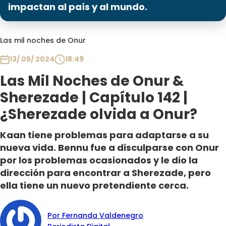
Programas
impactan al país y al mundo.
Club De La Comedia
Las mil noches de Onur
Contigo en Directo
Plan Perfecto
13/ 05/ 2024
18:49
El Tiempo
Las Mil Noches de Onur &
Sabingo
Sherezade | Capítulo 142 |
Todos Los Programas
¿Sherezade olvida a Onur?
Kaan tiene problemas para adaptarse a su
nueva vida. Bennu fue a disculparse con Onur
por los problemas ocasionados y le dio la
dirección para encontrar a Sherezade, pero
ella tiene un nuevo pretendiente cerca.
Por Fernanda Valdenegro