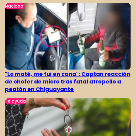
Nacional
"Lo maté, me fui en cana": Captan reacción
de chofer de micro tras fatal atropello a
peatón en Chiguayante
Te ayuda