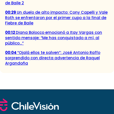
de Baile 2
00:29
Un duelo de alto impacto: Cony Capelli y Vale
Roth se enfrentaron por el primer cupo a la final de
Fiebre de Baile
00:12
Diana Bolocco emocionó a Itay Vargas con
sentido mensaje: “Me has conquistado a mí, al
público…”
00:04
“Ojalá ellos te salven”: José Antonio Raffo
sorprendido con directa advertencia de Raquel
Argandoña