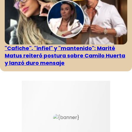
"Cafiche", "infiel" y "mantenido": Marité
Matus reiteró postura sobre Camilo Huerta
y lanzó duro mensaje