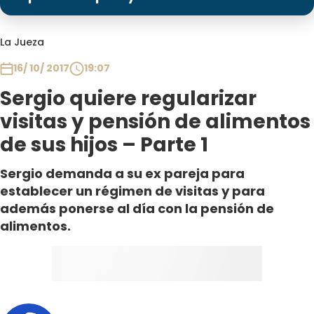
Programas
Club De La Comedia
La Jueza
Contigo en Directo
16/ 10/ 2017
19:07
Plan Perfecto
Sergio quiere regularizar
El Tiempo
visitas y pensión de alimentos
Sabingo
de sus hijos – Parte 1
Todos Los Programas
Sergio demanda a su ex pareja para
establecer un régimen de visitas y para
además ponerse al día con la pensión de
alimentos.