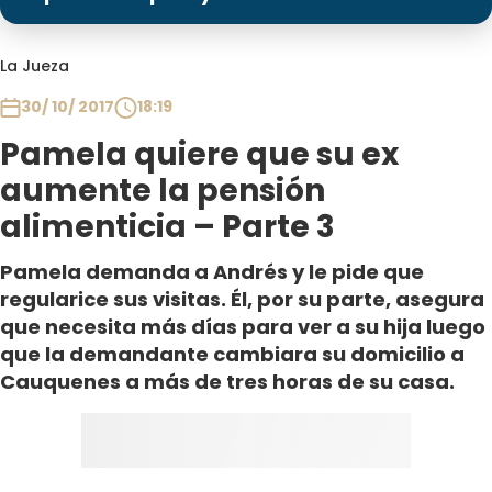
Programas
Club De La Comedia
La Jueza
Contigo en Directo
30/ 10/ 2017
18:19
Plan Perfecto
Pamela quiere que su ex
El Tiempo
aumente la pensión
Sabingo
alimenticia – Parte 3
Todos Los Programas
Pamela demanda a Andrés y le pide que
regularice sus visitas. Él, por su parte, asegura
que necesita más días para ver a su hija luego
que la demandante cambiara su domicilio a
Cauquenes a más de tres horas de su casa.