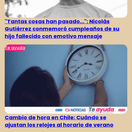
"Tantas cosas han pasado...": Nicolás
Gutiérrez conmemoró cumpleaños de su
hijo fallecido con emotivo mensaje
Te ayuda
Cambio de hora en Chile: Cuándo se
ajustan los relojes al horario de verano