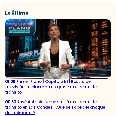
Lo Último
01:06
Primer Plano | Capítulo 81 | Rostro de
televisión involucrado en grave accidente de
tránsito
00:32
José Antonio Neme sufrió accidente de
tránsito en Las Condes: ¿Qué se sabe del choque
del animador?