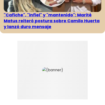
"Cafiche", "infiel" y "mantenido": Marité
Matus reiteró postura sobre Camilo Huerta
y lanzó duro mensaje