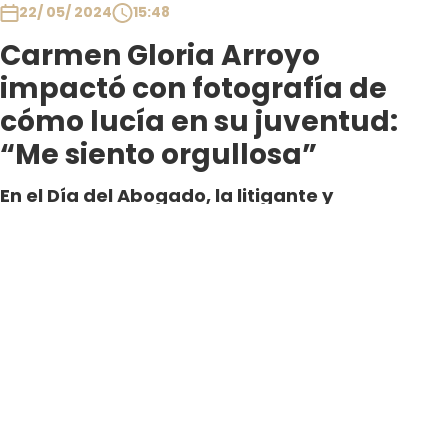
22/ 05/ 2024
15:48
Carmen Gloria Arroyo
impactó con fotografía de
cómo lucía en su juventud:
“Me siento orgullosa”
En el Día del Abogado, la litigante y
personalidad causó sensación al mostrar una
imagen de sus inicios en la profesión,
indicando que no ha cambiado en nada su
pasión por la justicia.
Por Jose Espinoza