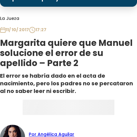
Programas
Club De La Comedia
La Jueza
Contigo en Directo
11/ 10/ 2017
17:27
Plan Perfecto
Margarita quiere que Manuel
El Tiempo
solucione el error de su
Sabingo
apellido – Parte 2
Todos Los Programas
El error se habría dado en el acta de
nacimiento, pero los padres no se percataron
al no saber leer ni escribir.
Por Angélica Aguilar