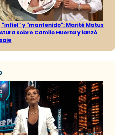
 "infiel" y "mantenido": Marité Matus
ostura sobre Camilo Huerta y lanzó
saje
o