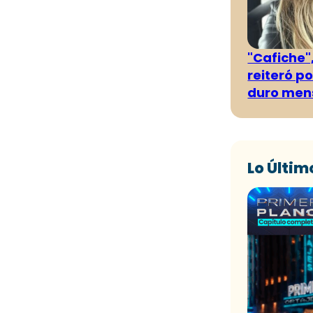
"Cafiche",
reiteró p
duro men
Lo Últim