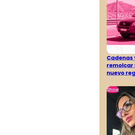
Cadenas y
remolcar 
nuevo re
Show