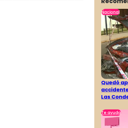
Recome
Nacional
Quedó ape
accidente
Las Cond
Te ayuda