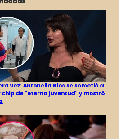
ndadas
era vez: Antonella Ríos se sometió a
r chip de "eterna juventud" y mostró
s