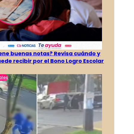
tiene buenas notas? Revisa cuándo y
ede recibir por el Bono Logro Escolar
ales