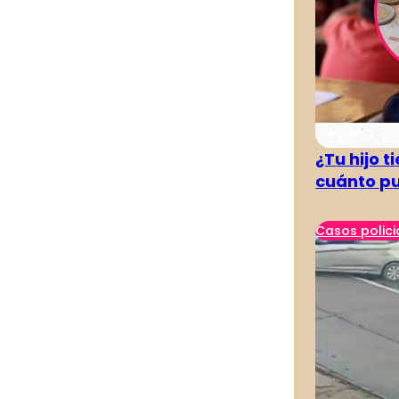
¿Tu hijo 
cuánto pu
Casos polici