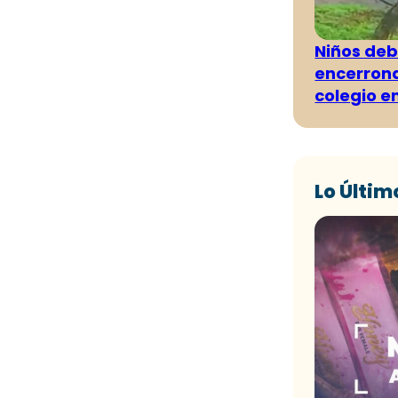
Niños deb
encerrona
colegio e
Lo Últim