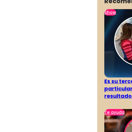
Recome
Show
Es su terc
particula
resultado
Te ayuda