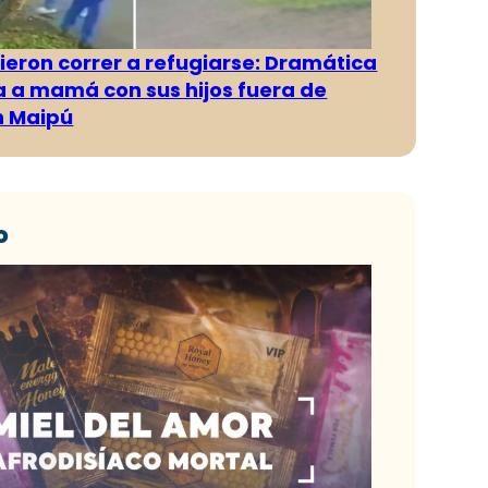
ieron correr a refugiarse: Dramática
 a mamá con sus hijos fuera de
n Maipú
o