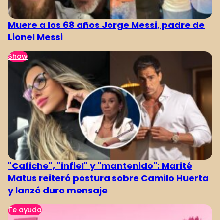
Muere a los 68 años Jorge Messi, padre de
Lionel Messi
Show
"Cafiche", "infiel" y "mantenido": Marité
Matus reiteró postura sobre Camilo Huerta
y lanzó duro mensaje
Te ayuda