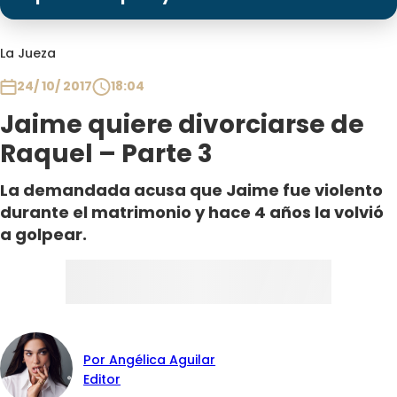
Programas
Club De La Comedia
La Jueza
Contigo en Directo
24/ 10/ 2017
18:04
Plan Perfecto
Jaime quiere divorciarse de
El Tiempo
Raquel – Parte 3
Sabingo
Todos Los Programas
La demandada acusa que Jaime fue violento
durante el matrimonio y hace 4 años la volvió
a golpear.
Por Angélica Aguilar
Editor