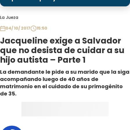
Programas
Club De La Comedia
La Jueza
Contigo en Directo
04/ 10/ 2017
15:50
Plan Perfecto
Jacqueline exige a Salvador
El Tiempo
que no desista de cuidar a su
Sabingo
hijo autista – Parte 1
Todos Los Programas
La demandante le pide a su marido que la siga
acompañando luego de 40 años de
matrimonio en el cuidado de su primogénito
de 35.