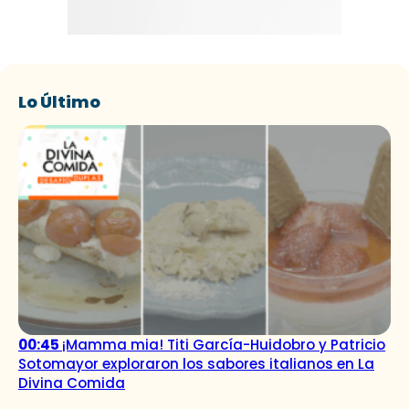
Lo Último
00:45
¡Mamma mia! Titi García-Huidobro y Patricio
Sotomayor exploraron los sabores italianos en La
Divina Comida