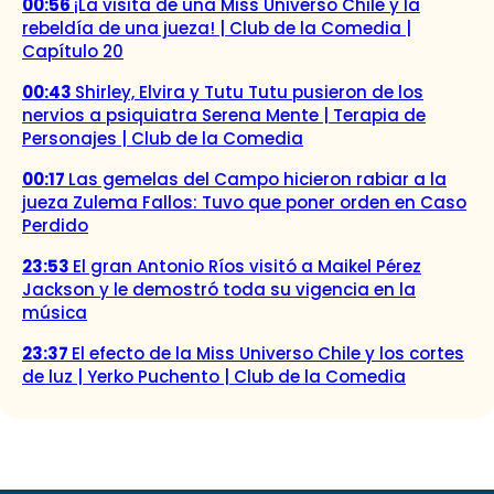
00:56
¡La visita de una Miss Universo Chile y la
rebeldía de una jueza! | Club de la Comedia |
Capítulo 20
00:43
Shirley, Elvira y Tutu Tutu pusieron de los
nervios a psiquiatra Serena Mente | Terapia de
Personajes | Club de la Comedia
00:17
Las gemelas del Campo hicieron rabiar a la
jueza Zulema Fallos: Tuvo que poner orden en Caso
Perdido
23:53
El gran Antonio Ríos visitó a Maikel Pérez
Jackson y le demostró toda su vigencia en la
música
23:37
El efecto de la Miss Universo Chile y los cortes
de luz | Yerko Puchento | Club de la Comedia