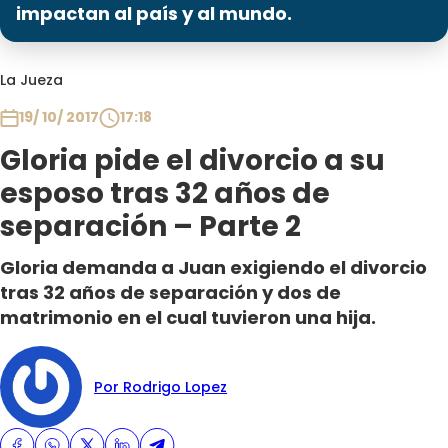
Programas
impactan al país y al mundo.
Club De La Comedia
La Jueza
Contigo en Directo
Plan Perfecto
19/ 10/ 2017
17:18
El Tiempo
Gloria pide el divorcio a su
Sabingo
esposo tras 32 años de
Todos Los Programas
separación – Parte 2
Gloria demanda a Juan exigiendo el divorcio
tras 32 años de separación y dos de
matrimonio en el cual tuvieron una hija.
Por Rodrigo Lopez