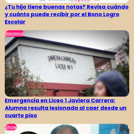
¿Tu hijo tiene buenas notas? Revisa cuándo
y cuánto puede recibir por el Bono Logro
Escolar
Nacional
Emergencia en Liceo 1 Javiera Carrera:
Alumna resulta lesionada al caer desde un
cuarto piso
Show