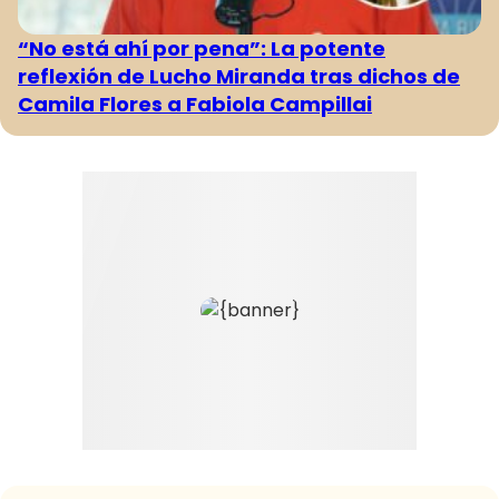
“No está ahí por pena”: La potente
reflexión de Lucho Miranda tras dichos de
Camila Flores a Fabiola Campillai