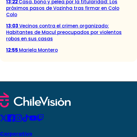
13:22
Casa, bono y pelea por la titularidad: Los
próximos pasos de Vozinha tras firmar en Colo
Colo
13:03
Vecinos contra el crimen organizado:
Habitantes de Macul preocupados por violentos
robos en sus casas
12:55
Mariela Montero
Corporativo