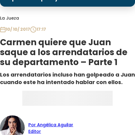
Programas
Club De La Comedia
La Jueza
Contigo en Directo
10/ 10/ 2017
17:17
Plan Perfecto
Carmen quiere que Juan
El Tiempo
saque a los arrendatarios de
Sabingo
su departamento – Parte 1
Todos Los Programas
Los arrendatarios incluso han golpeado a Juan
cuando este ha intentado hablar con ellos.
Por Angélica Aguilar
Editor