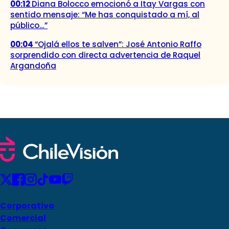
00:12
Diana Bolocco emocionó a Itay Vargas con
sentido mensaje: “Me has conquistado a mí, al
público…”
00:04
“Ojalá ellos te salven”: José Antonio Raffo
sorprendido con directa advertencia de Raquel
Argandoña
Corporativo
Comercial