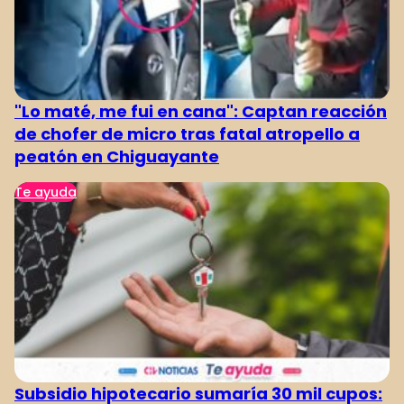
"Lo maté, me fui en cana": Captan reacción
de chofer de micro tras fatal atropello a
peatón en Chiguayante
Te ayuda
Subsidio hipotecario sumaría 30 mil cupos: