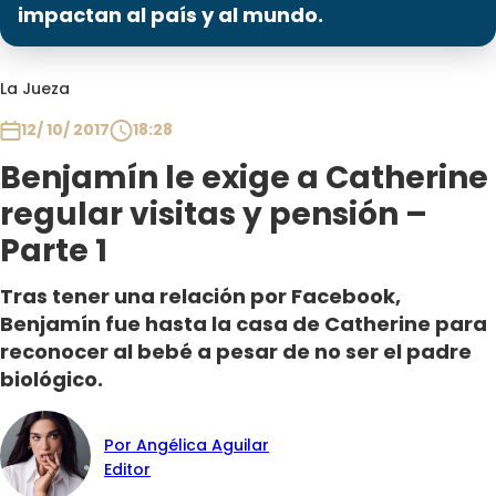
Programas
impactan al país y al mundo.
Club De La Comedia
La Jueza
Contigo en Directo
Plan Perfecto
12/ 10/ 2017
18:28
El Tiempo
Benjamín le exige a Catherine
Sabingo
regular visitas y pensión –
Todos Los Programas
Parte 1
Tras tener una relación por Facebook,
Benjamín fue hasta la casa de Catherine para
reconocer al bebé a pesar de no ser el padre
biológico.
Por Angélica Aguilar
Editor