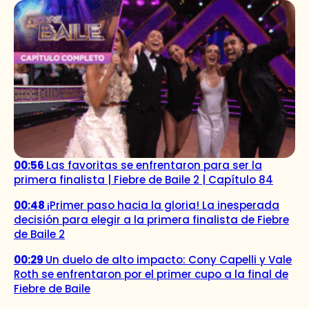
00:56
Las favoritas se enfrentaron para ser la
primera finalista | Fiebre de Baile 2 | Capítulo 84
00:48
¡Primer paso hacia la gloria! La inesperada
decisión para elegir a la primera finalista de Fiebre
de Baile 2
00:29
Un duelo de alto impacto: Cony Capelli y Vale
Roth se enfrentaron por el primer cupo a la final de
Fiebre de Baile