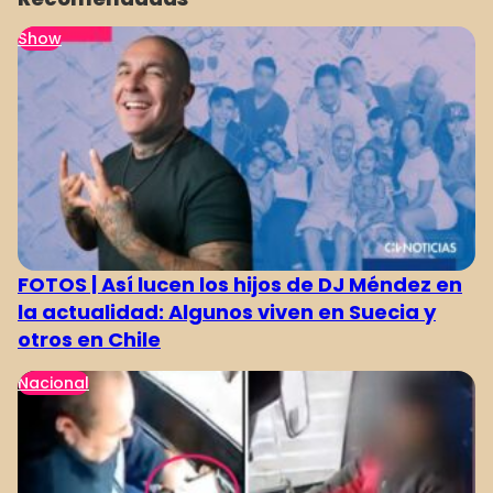
Show
FOTOS | Así lucen los hijos de DJ Méndez en
la actualidad: Algunos viven en Suecia y
otros en Chile
Nacional