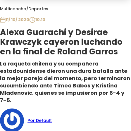
Club De La Comedia
Multicancha
/
Deportes
Contigo en Directo
11/ 10/ 2020
10:10
Plan Perfecto
El Tiempo
Alexa Guarachi y Desirae
Sabingo
Krawczyk cayeron luchando
Todos Los Programas
en la final de Roland Garros
La raqueta chilena y su compañera
estadounidense dieron una dura batalla ante
la mejor pareja del momento, pero terminaron
sucumbiendo ante Timea Babos y Kristina
Mladenovic, quienes se impusieron por 6-4 y
7-5.
Por Default