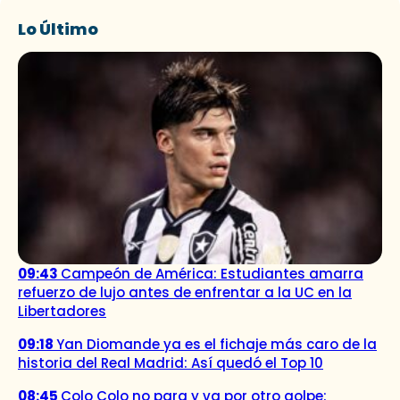
Lo Último
09:43
Campeón de América: Estudiantes amarra
refuerzo de lujo antes de enfrentar a la UC en la
Libertadores
09:18
Yan Diomande ya es el fichaje más caro de la
historia del Real Madrid: Así quedó el Top 10
08:45
Colo Colo no para y va por otro golpe: