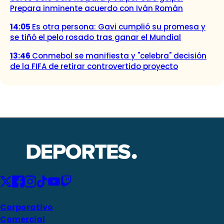
Prepara inminente acuerdo con Iván Román
14:05
Es otra persona: Gavi cumplió su promesa y
se tiñó el pelo rosado tras ganar el Mundial
13:46
Conmebol se manifiesta y "celebra" decisión
de la FIFA de retirar controvertido proyecto
Corporativo
Comercial