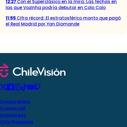
12:27
Con el Superclásico en la mira: Las fechas en
las que Vozinha podría debutar en Colo Colo
11:55
Cifra récord: El estratosférico monto que pagó
el Real Madrid por Yan Diomande
Corporativo
Comercial
Concursos
CHV Presenta