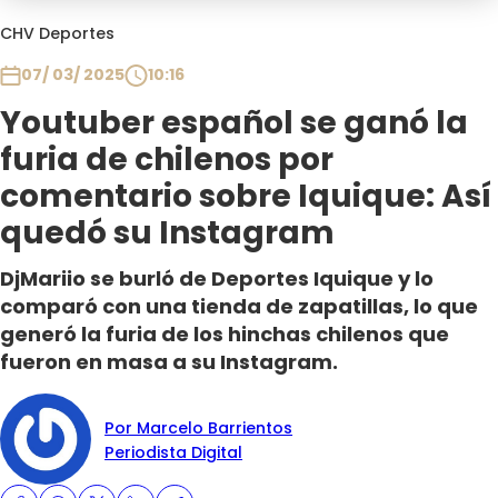
Programas
CHV Deportes
Club De La Comedia
07/ 03/ 2025
10:16
Contigo en Directo
Youtuber español se ganó la
Plan Perfecto
furia de chilenos por
El Tiempo
comentario sobre Iquique: Así
Sabingo
quedó su Instagram
Todos Los Programas
DjMariio se burló de Deportes Iquique y lo
comparó con una tienda de zapatillas, lo que
generó la furia de los hinchas chilenos que
fueron en masa a su Instagram.
Por Marcelo Barrientos
Periodista Digital