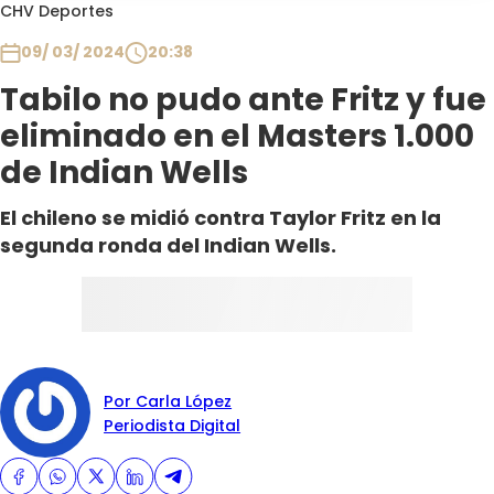
Programas
CHV Deportes
09/ 03/ 2024
20:38
Club De La Comedia
Contigo en Directo
Tabilo no pudo ante Fritz y fue
Plan Perfecto
eliminado en el Masters 1.000
El Tiempo
de Indian Wells
Sabingo
El chileno se midió contra Taylor Fritz en la
Todos Los Programas
segunda ronda del Indian Wells.
Por Carla López
Periodista Digital