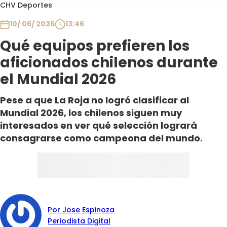
Programas
CHV Deportes
10/ 06/ 2026
13:46
Club De La Comedia
Contigo en Directo
Qué equipos prefieren los
Plan Perfecto
aficionados chilenos durante
El Tiempo
el Mundial 2026
Sabingo
Pese a que La Roja no logró clasificar al
Todos Los Programas
Mundial 2026, los chilenos siguen muy
interesados en ver qué selección logrará
consagrarse como campeona del mundo.
Por Jose Espinoza
Periodista Digital