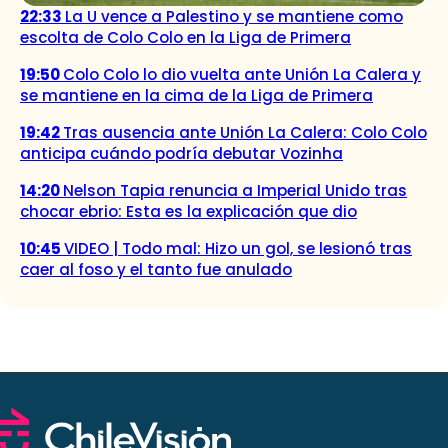
22:33
La U vence a Palestino y se mantiene como
escolta de Colo Colo en la Liga de Primera
19:50
Colo Colo lo dio vuelta ante Unión La Calera y
se mantiene en la cima de la Liga de Primera
19:42
Tras ausencia ante Unión La Calera: Colo Colo
anticipa cuándo podría debutar Vozinha
14:20
Nelson Tapia renuncia a Imperial Unido tras
chocar ebrio: Esta es la explicación que dio
10:45
VIDEO | Todo mal: Hizo un gol, se lesionó tras
caer al foso y el tanto fue anulado