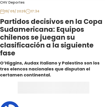
Programas
CHV Deportes
19/ 05/ 2026
17:34
Club De La Comedia
Contigo en Directo
Partidos decisivos en la Copa
Plan Perfecto
Sudamericana: Equipos
El Tiempo
chilenos se juegan su
Sabingo
clasificación a la siguiente
Todos Los Programas
fase
O’Higgins, Audax Italiano y Palestino son los
tres elencos nacionales que disputan el
certamen continental.