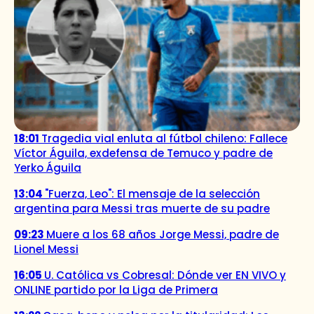
18:01
Tragedia vial enluta al fútbol chileno: Fallece
Víctor Águila, exdefensa de Temuco y padre de
Yerko Águila
13:04
"Fuerza, Leo": El mensaje de la selección
argentina para Messi tras muerte de su padre
09:23
Muere a los 68 años Jorge Messi, padre de
Lionel Messi
16:05
U. Católica vs Cobresal: Dónde ver EN VIVO y
ONLINE partido por la Liga de Primera