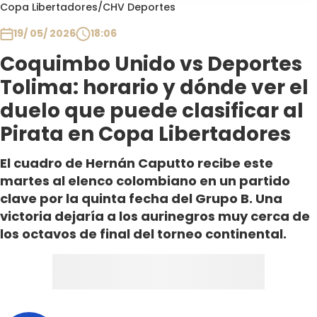
Programas
Copa Libertadores
/
CHV Deportes
19/ 05/ 2026
18:06
Club De La Comedia
Contigo en Directo
Coquimbo Unido vs Deportes
Plan Perfecto
Tolima: horario y dónde ver el
El Tiempo
duelo que puede clasificar al
Sabingo
Pirata en Copa Libertadores
Todos Los Programas
El cuadro de Hernán Caputto recibe este
martes al elenco colombiano en un partido
clave por la quinta fecha del Grupo B. Una
victoria dejaría a los aurinegros muy cerca de
los octavos de final del torneo continental.