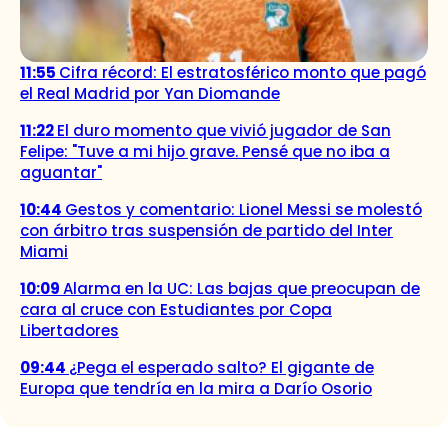
11:55
Cifra récord: El estratosférico monto que pagó
el Real Madrid por Yan Diomande
11:22
El duro momento que vivió jugador de San
Felipe: "Tuve a mi hijo grave. Pensé que no iba a
aguantar"
10:44
Gestos y comentario: Lionel Messi se molestó
con árbitro tras suspensión de partido del Inter
Miami
10:09
Alarma en la UC: Las bajas que preocupan de
cara al cruce con Estudiantes por Copa
Libertadores
09:44
¿Pega el esperado salto? El gigante de
Europa que tendría en la mira a Darío Osorio