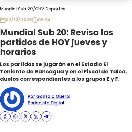
Programas
Mundial Sub 20
/
CHV Deportes
Club De La Comedia
02/ 10/ 2025
09:34
Contigo en Directo
Mundial Sub 20: Revisa los
Plan Perfecto
partidos de HOY jueves y
El Tiempo
horarios
Sabingo
Todos Los Programas
Los partidos se jugarán en el Estadio El
Teniente de Rancagua y en el Fiscal de Talca,
duelos correspondientes a los grupos E y F.
Por Gonzalo Querol
Periodista Digital