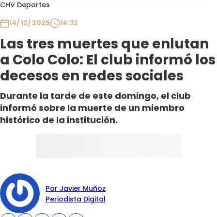
Programas
CHV Deportes
14/ 12/ 2025
14:32
Club De La Comedia
Contigo en Directo
Las tres muertes que enlutan
Plan Perfecto
a Colo Colo: El club informó los
El Tiempo
decesos en redes sociales
Sabingo
Durante la tarde de este domingo, el club
Todos Los Programas
informó sobre la muerte de un miembro
histórico de la institución.
Por Javier Muñoz
Periodista Digital