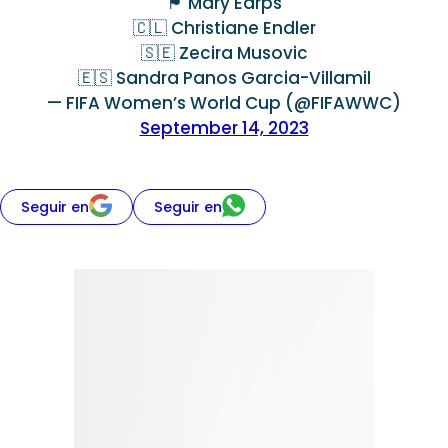
🏴󠁧󠁢󠁥󠁮󠁧󠁿 Mary Earps
🇨🇱 Christiane Endler
🇸🇪 Zecira Musovic
🇪🇸 Sandra Panos Garcia-Villamil
— FIFA Women’s World Cup (@FIFAWWC)
September 14, 2023
Seguir en
Seguir en