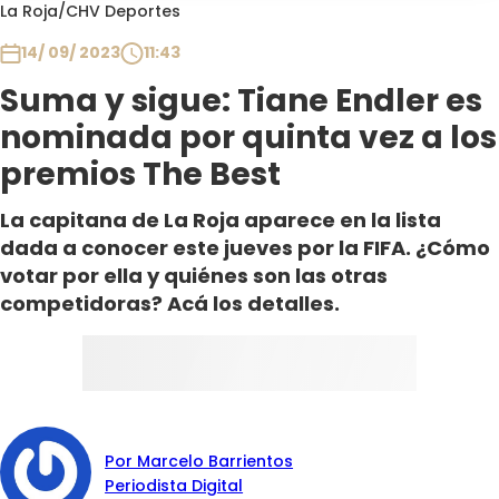
Programas
La Roja
/
CHV Deportes
14/ 09/ 2023
11:43
Club De La Comedia
Contigo en Directo
Suma y sigue: Tiane Endler es
Plan Perfecto
nominada por quinta vez a los
El Tiempo
premios The Best
Sabingo
La capitana de La Roja aparece en la lista
Todos Los Programas
dada a conocer este jueves por la FIFA. ¿Cómo
votar por ella y quiénes son las otras
competidoras? Acá los detalles.
Por Marcelo Barrientos
Periodista Digital